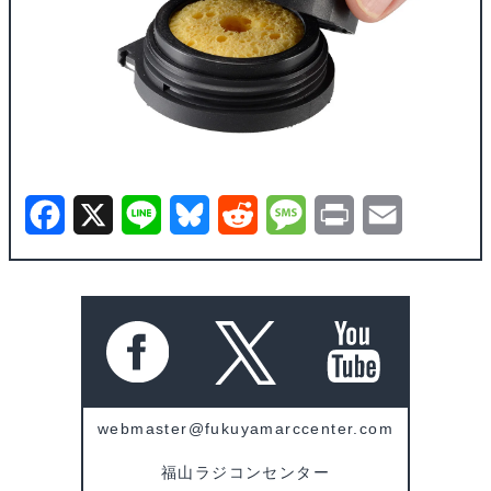
F
X
L
B
R
M
P
E
a
i
l
e
e
r
m
c
n
u
d
s
i
a
e
e
e
d
s
n
i
b
s
i
a
t
l
o
k
t
g
webmaster@fukuyamarccenter.com
o
y
e
福山ラジコンセンター
k