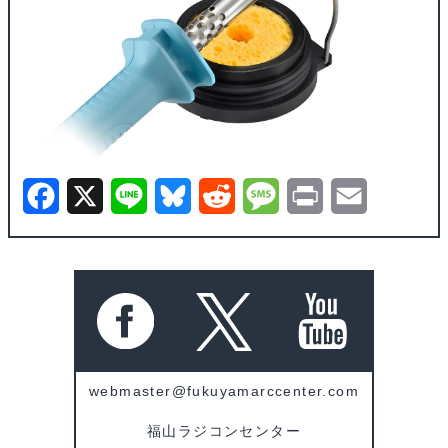
F
X
L
B
R
M
P
E
a
i
l
e
e
r
m
c
n
u
d
s
i
a
e
e
e
d
s
n
i
b
s
i
a
t
l
o
k
t
g
webmaster@fukuyamarccenter.com
o
y
e
福山ラジコンセンター
k