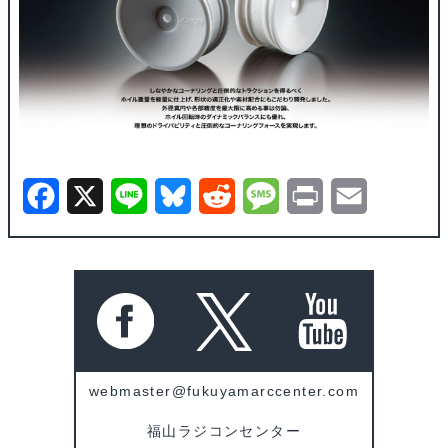
F
X
L
B
R
M
P
E
a
i
l
e
e
r
m
c
n
u
d
s
i
a
e
e
e
d
s
n
i
b
s
i
a
t
l
o
k
t
g
webmaster@fukuyamarccenter.com
o
y
e
福山ラジコンセンター
k