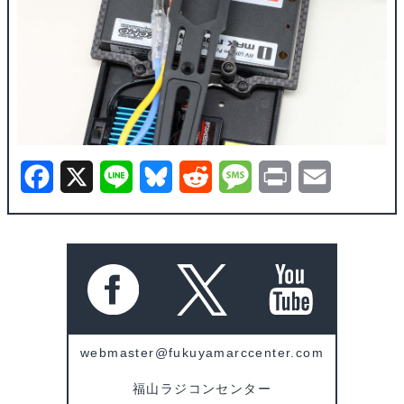
F
X
L
B
R
M
P
E
a
i
l
e
e
r
m
c
n
u
d
s
i
a
e
e
e
d
s
n
i
b
s
i
a
t
l
o
k
t
g
webmaster@fukuyamarccenter.com
o
y
e
福山ラジコンセンター
k