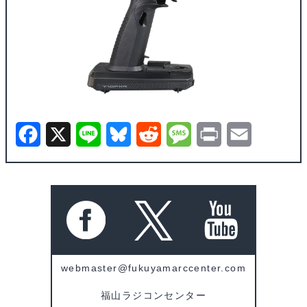
F
X
L
B
R
M
P
E
a
i
l
e
e
r
m
c
n
u
d
s
i
a
e
e
e
d
s
n
i
b
s
i
a
t
l
o
k
t
g
webmaster@fukuyamarccenter.com
o
y
e
福山ラジコンセンター
k