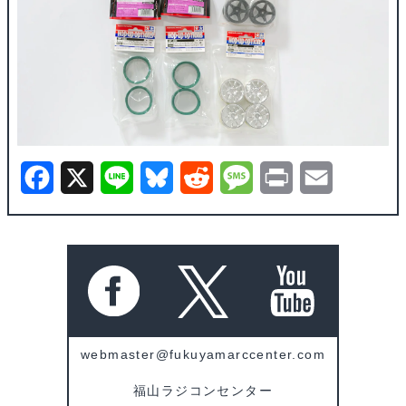
F
X
L
B
R
M
P
E
a
i
l
e
e
r
m
c
n
u
d
s
i
a
e
e
e
d
s
n
i
b
s
i
a
t
l
o
k
t
g
webmaster@fukuyamarccenter.com
o
y
e
福山ラジコンセンター
k