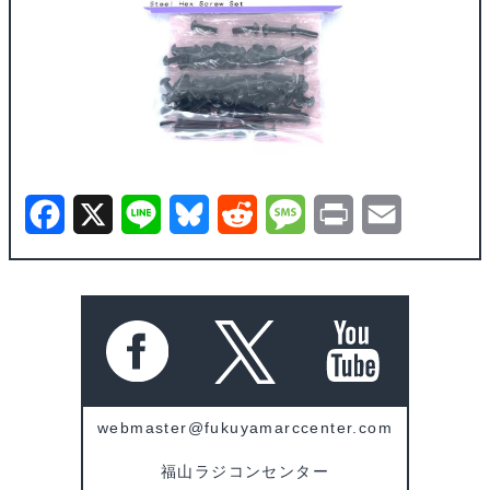
F
X
L
B
R
M
P
E
a
i
l
e
e
r
m
c
n
u
d
s
i
a
e
e
e
d
s
n
i
b
s
i
a
t
l
o
k
t
g
webmaster@fukuyamarccenter.com
o
y
e
福山ラジコンセンター
k