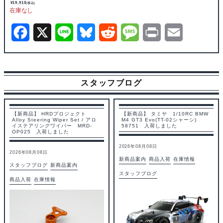
¥
19,910
(税込)
F
X
L
B
R
M
P
E
a
i
l
e
e
r
m
c
n
u
d
s
i
a
スタッフブログ
e
e
e
d
s
n
i
b
s
i
a
t
l
【新商品】 HRDプロジェクト
【新商品】 タミヤ 1/10RC BMW
Alloy Steering Wiper Set / アロ
M4 GT3 Evo(TT-02シャーシ)
o
k
t
g
イステアリングワイパー MRD-
58751 入荷しました
OP025 入荷しました
o
y
e
2026年08月08日
2026年08月08日
k
新商品案内
商品入荷
在庫情報
スタッフブログ
新商品案内
スタッフブログ
商品入荷
在庫情報