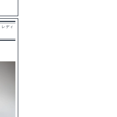
ズ レディ
ト