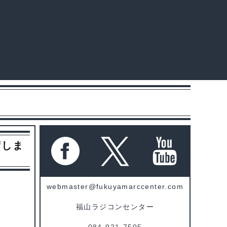
荷しま
webmaster@fukuyamarccenter.com
福山ラジコンセンター
084-921-7505