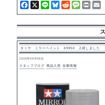
F
X
L
B
R
M
P
E
a
i
l
e
e
r
m
c
n
u
d
s
i
a
e
e
e
d
s
n
i
b
s
i
a
t
l
o
k
t
g
タミヤ ミラーペイント 69950 入荷しました
o
y
e
2026年08月06日
k
スタッフブログ
商品入荷
在庫情報