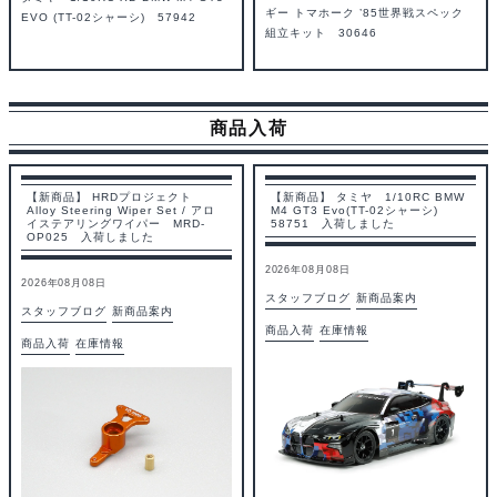
ギー トマホーク ’85世界戦スペック
EVO (TT-02シャーシ) 57942
組立キット 30646
商品入荷
【新商品】 HRDプロジェクト
【新商品】 タミヤ 1/10RC BMW
Alloy Steering Wiper Set / アロ
M4 GT3 Evo(TT-02シャーシ)
イステアリングワイパー MRD-
58751 入荷しました
OP025 入荷しました
2026年08月08日
2026年08月08日
スタッフブログ
新商品案内
スタッフブログ
新商品案内
商品入荷
在庫情報
商品入荷
在庫情報