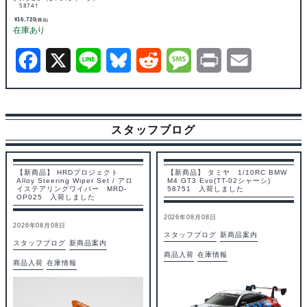
58741
¥
16,720
(税込)
F
X
L
B
R
M
P
E
a
i
l
e
e
r
m
c
n
u
d
s
i
a
スタッフブログ
e
e
e
d
s
n
i
b
s
i
a
t
l
【新商品】 HRDプロジェクト
【新商品】 タミヤ 1/10RC BMW
Alloy Steering Wiper Set / アロ
M4 GT3 Evo(TT-02シャーシ)
o
k
t
g
イステアリングワイパー MRD-
58751 入荷しました
OP025 入荷しました
o
y
e
2026年08月08日
2026年08月08日
k
スタッフブログ
新商品案内
スタッフブログ
新商品案内
商品入荷
在庫情報
商品入荷
在庫情報