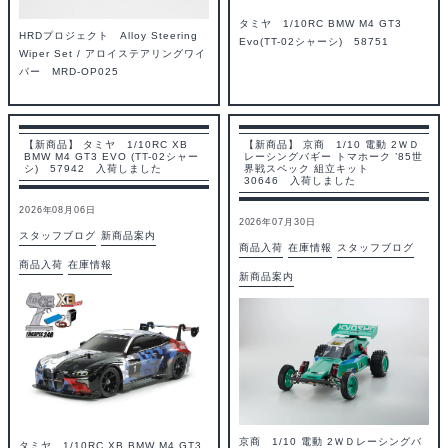
タミヤ 1/10RC BMW M4 GT3
HRDプロジェクト Alloy Steering
Evo(TT-02シャーシ) 58751
Wiper Set / アロイステアリングワイ
パー MRD-OP025
【新商品】 タミヤ 1/10RC XB
【新商品】 京商 1/10 電動 2ＷＤ
BMW M4 GT3 EVO (TT-02シャー
レーシングバギー トマホーク ’85世
シ) 57942 入荷しました
界戦スペック 組立キット
30646 入荷しました
2026年08月06日
2026年07月30日
スタッフブログ
新商品案内
商品入荷
在庫情報
スタッフブログ
商品入荷
在庫情報
新商品案内
京商 1/10 電動 2ＷＤレーシングバ
タミヤ 1/10RC XB BMW M4 GT3