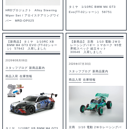
タミヤ 1/10RC BMW M4 GT3
HRDプロジェクト Alloy Steering
Evo(TT-02シャーシ) 58751
Wiper Set / アロイステアリングワイ
パー MRD-OP025
【新商品】 タミヤ 1/10RC XB
【新商品】 京商 1/10 電動 2ＷＤ
BMW M4 GT3 EVO (TT-02シャー
レーシングバギー トマホーク ’85世
シ) 57942 入荷しました
界戦スペック 組立キット
30646 入荷しました
2026年08月06日
2026年07月30日
スタッフブログ
新商品案内
スタッフブログ
新商品案内
商品入荷
在庫情報
商品入荷
在庫情報
京商 1/10 電動 2ＷＤレーシングバ
タミヤ 1/10RC XB BMW M4 GT3