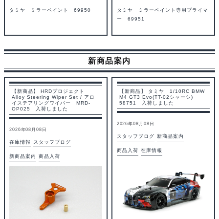
タミヤ ミラーペイント 69950
タミヤ ミラーペイント専用プライマ
ー 69951
新商品案内
【新商品】 HRDプロジェクト
【新商品】 タミヤ 1/10RC BMW
Alloy Steering Wiper Set / アロ
M4 GT3 Evo(TT-02シャーシ)
イステアリングワイパー MRD-
58751 入荷しました
OP025 入荷しました
2026年08月08日
2026年08月08日
スタッフブログ
新商品案内
在庫情報
スタッフブログ
商品入荷
在庫情報
新商品案内
商品入荷