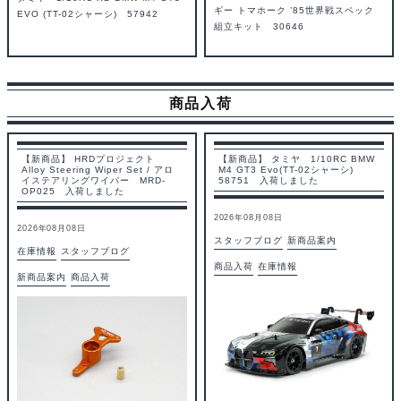
ギー トマホーク ’85世界戦スペック
EVO (TT-02シャーシ) 57942
組立キット 30646
商品入荷
【新商品】 HRDプロジェクト
【新商品】 タミヤ 1/10RC BMW
Alloy Steering Wiper Set / アロ
M4 GT3 Evo(TT-02シャーシ)
イステアリングワイパー MRD-
58751 入荷しました
OP025 入荷しました
2026年08月08日
2026年08月08日
スタッフブログ
新商品案内
在庫情報
スタッフブログ
商品入荷
在庫情報
新商品案内
商品入荷