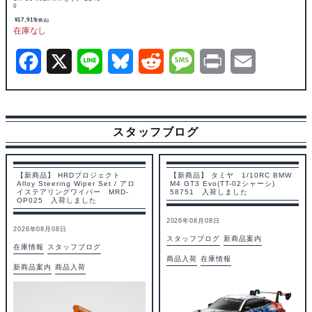
0
¥
17,919
(税込)
F
X
L
B
R
M
P
E
a
i
l
e
e
r
m
c
n
u
d
s
i
a
スタッフブログ
e
e
e
d
s
n
i
b
s
i
a
t
l
【新商品】 HRDプロジェクト
【新商品】 タミヤ 1/10RC BMW
Alloy Steering Wiper Set / アロ
M4 GT3 Evo(TT-02シャーシ)
o
k
t
g
イステアリングワイパー MRD-
58751 入荷しました
OP025 入荷しました
o
y
e
2026年08月08日
2026年08月08日
k
スタッフブログ
新商品案内
在庫情報
スタッフブログ
商品入荷
在庫情報
新商品案内
商品入荷