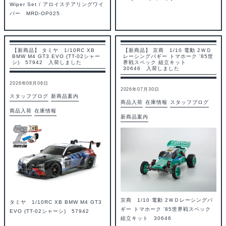
Wiper Set / アロイステアリングワイ
パー MRD-OP025
【新商品】 タミヤ 1/10RC XB
【新商品】 京商 1/10 電動 2ＷＤ
BMW M4 GT3 EVO (TT-02シャー
レーシングバギー トマホーク ’85世
シ) 57942 入荷しました
界戦スペック 組立キット
30646 入荷しました
2026年08月06日
2026年07月30日
スタッフブログ
新商品案内
商品入荷
在庫情報
スタッフブログ
商品入荷
在庫情報
新商品案内
京商 1/10 電動 2ＷＤレーシングバ
タミヤ 1/10RC XB BMW M4 GT3
ギー トマホーク ’85世界戦スペック
EVO (TT-02シャーシ) 57942
組立キット 30646