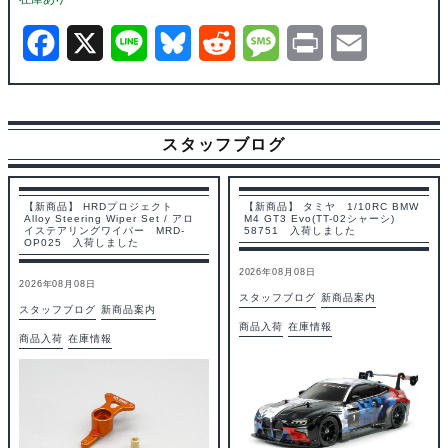
F
X
L
B
R
M
P
E
a
i
l
e
e
r
m
c
n
u
d
s
i
a
スタッフブログ
e
e
e
d
s
n
i
b
s
i
a
t
l
【新商品】 HRDプロジェクト
【新商品】 タミヤ 1/10RC BMW
Alloy Steering Wiper Set / アロ
M4 GT3 Evo(TT-02シャーシ)
o
k
t
g
イステアリングワイパー MRD-
58751 入荷しました
OP025 入荷しました
o
y
e
2026年08月08日
2026年08月08日
k
スタッフブログ
新商品案内
スタッフブログ
新商品案内
商品入荷
在庫情報
商品入荷
在庫情報