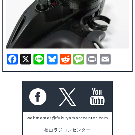
F
X
L
B
R
M
P
E
a
i
l
e
e
r
m
c
n
u
d
s
i
a
e
e
e
d
s
n
i
b
s
i
a
t
l
o
k
t
g
webmaster@fukuyamarccenter.com
o
y
e
福山ラジコンセンター
k