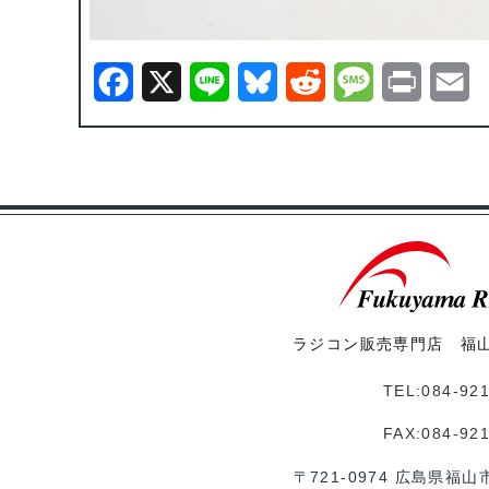
F
X
L
B
R
M
P
E
a
i
l
e
e
r
m
c
n
u
d
s
i
a
e
e
e
d
s
n
i
b
s
i
a
t
l
o
k
t
g
o
y
e
ラジコン販売専門店 福
k
TEL:084-92
FAX:084-92
〒721-0974 広島県福山