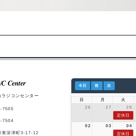
今日
前
次
山ラジコンセンター
日
月
火
26
27
28
1-7505
定休日
1-7504
02
03
04
市東深津町3-17-12
定休日