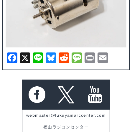
F
X
L
B
R
M
P
E
a
i
l
e
e
r
m
c
n
u
d
s
i
a
e
e
e
d
s
n
i
b
s
i
a
t
l
o
k
t
g
webmaster@fukuyamarccenter.com
o
y
e
福山ラジコンセンター
k