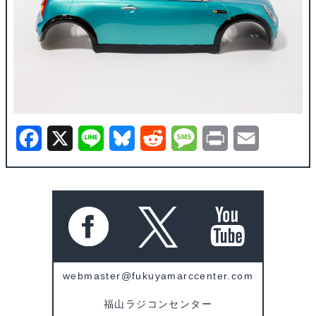
F
X
L
B
R
M
P
E
a
i
l
e
e
r
m
c
n
u
d
s
i
a
e
e
e
d
s
n
i
b
s
i
a
t
l
o
k
t
g
webmaster@fukuyamarccenter.com
o
y
e
福山ラジコンセンター
k