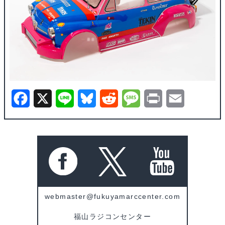
F
X
L
B
R
M
P
E
a
i
l
e
e
r
m
c
n
u
d
s
i
a
e
e
e
d
s
n
i
b
s
i
a
t
l
o
k
t
g
webmaster@fukuyamarccenter.com
o
y
e
福山ラジコンセンター
k