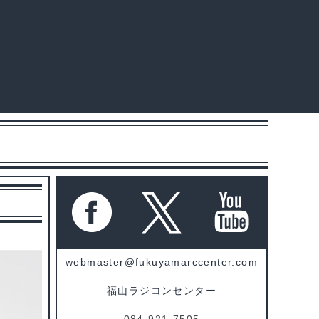
webmaster@fukuyamarccenter.com
福山ラジコンセンター
084-921-7505