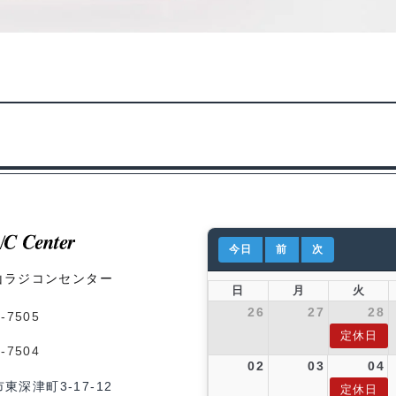
今日
前
次
山ラジコンセンター
日
月
火
26
27
28
1-7505
定休日
1-7504
02
03
04
市東深津町3-17-12
定休日