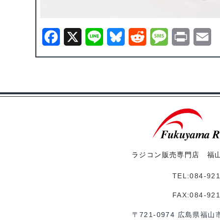
F
X
L
B
R
M
P
E
a
i
l
e
e
r
m
c
n
u
d
s
i
a
e
e
e
d
s
n
i
b
s
i
a
t
l
o
k
t
g
o
y
e
ラジコン販売専門店 福
k
TEL:084-92
FAX:084-92
〒721-0974 広島県福山