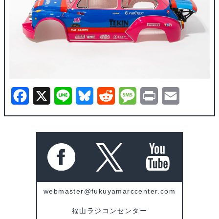
F
X
L
B
R
M
P
E
a
i
l
e
e
r
m
c
n
u
d
s
i
a
e
e
e
d
s
n
i
b
s
i
a
t
l
o
k
t
g
webmaster@fukuyamarccenter.com
o
y
e
福山ラジコンセンター
k