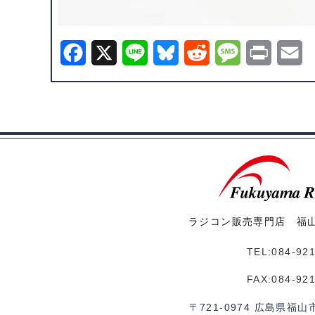
F
X
L
B
R
M
P
E
a
i
l
e
e
r
m
c
n
u
d
s
i
a
e
e
e
d
s
n
i
b
s
i
a
t
l
o
k
t
g
o
y
e
ラジコン販売専門店 福
k
TEL:084-92
FAX:084-92
〒721-0974 広島県福山