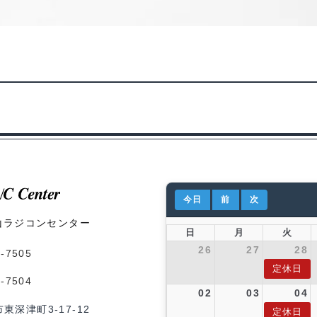
今日
前
次
山ラジコンセンター
日
月
火
26
27
28
1-7505
定休日
1-7504
02
03
04
市東深津町3-17-12
定休日