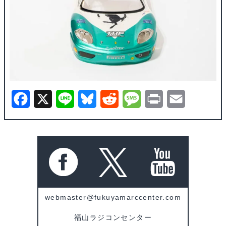
F
X
L
B
R
M
P
E
a
i
l
e
e
r
m
c
n
u
d
s
i
a
e
e
e
d
s
n
i
b
s
i
a
t
l
o
k
t
g
webmaster@fukuyamarccenter.com
o
y
e
福山ラジコンセンター
k