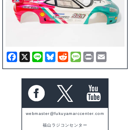
F
X
L
B
R
M
P
E
a
i
l
e
e
r
m
c
n
u
d
s
i
a
e
e
e
d
s
n
i
b
s
i
a
t
l
o
k
t
g
webmaster@fukuyamarccenter.com
o
y
e
福山ラジコンセンター
k