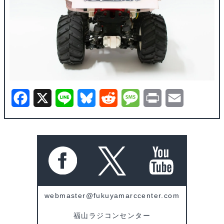
F
X
L
B
R
M
P
E
a
i
l
e
e
r
m
c
n
u
d
s
i
a
e
e
e
d
s
n
i
b
s
i
a
t
l
o
k
t
g
webmaster@fukuyamarccenter.com
o
y
e
福山ラジコンセンター
k