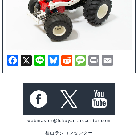
F
X
L
B
R
M
P
E
a
i
l
e
e
r
m
c
n
u
d
s
i
a
e
e
e
d
s
n
i
b
s
i
a
t
l
o
k
t
g
webmaster@fukuyamarccenter.com
o
y
e
福山ラジコンセンター
k