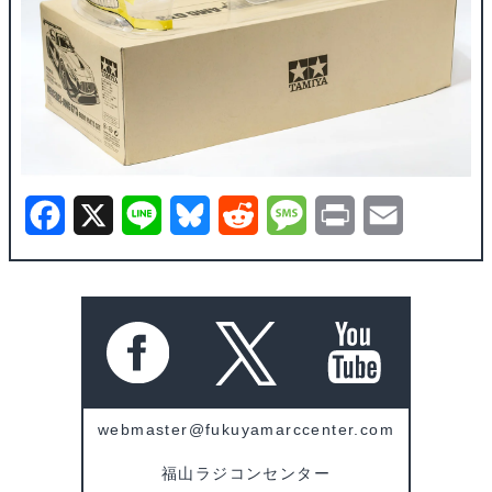
F
X
L
B
R
M
P
E
a
i
l
e
e
r
m
c
n
u
d
s
i
a
e
e
e
d
s
n
i
b
s
i
a
t
l
o
k
t
g
webmaster@fukuyamarccenter.com
o
y
e
福山ラジコンセンター
k