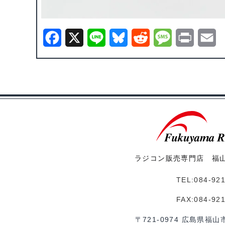
F
X
L
B
R
M
P
E
a
i
l
e
e
r
m
c
n
u
d
s
i
a
e
e
e
d
s
n
i
b
s
i
a
t
l
o
k
t
g
o
y
e
ラジコン販売専門店 福
k
TEL:084-92
FAX:084-92
〒721-0974 広島県福山