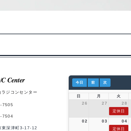
今日
前
次
山ラジコンセンター
日
月
火
26
27
28
1-7505
定休日
1-7504
02
03
04
市東深津町3-17-12
定休日