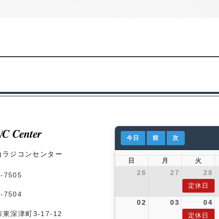
今日
前
次
山ラジコンセンター
日
月
火
26
27
28
1-7505
定休日
1-7504
02
03
04
市東深津町3-17-12
定休日