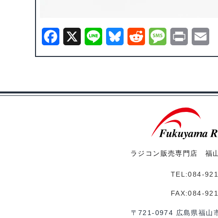
F
X
L
B
R
M
P
E
a
i
l
e
e
r
m
c
n
u
d
s
i
a
e
e
e
d
s
n
i
b
s
i
a
t
l
o
k
t
g
o
y
e
ラジコン販売専門店 福
k
TEL:084-92
FAX:084-92
〒721-0974 広島県福山