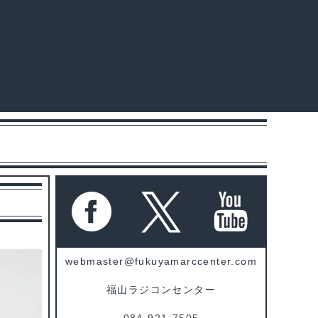
webmaster@fukuyamarccenter.com
福山ラジコンセンター
084-921-7505