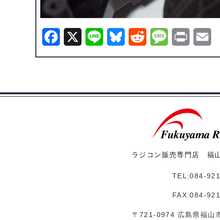
F
X
L
B
R
M
P
E
a
i
l
e
e
r
m
c
n
u
d
s
i
a
e
e
e
d
s
n
i
b
s
i
a
t
l
o
k
t
g
o
y
e
ラジコン販売専門店 福
k
TEL:084-92
FAX:084-92
〒721-0974 広島県福山