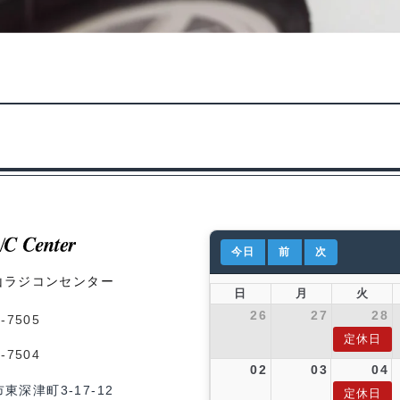
今日
前
次
山ラジコンセンター
日
月
火
26
27
28
1-7505
定休日
1-7504
02
03
04
市東深津町3-17-12
定休日