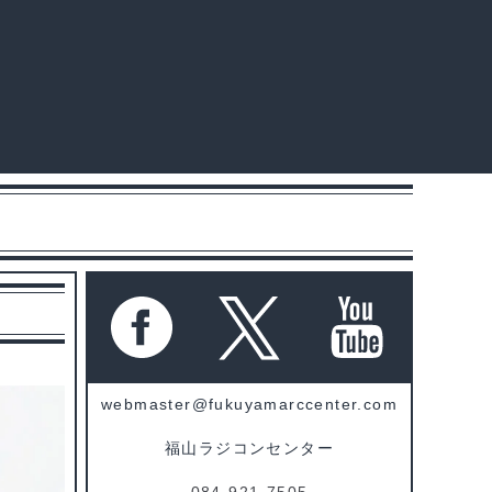
webmaster@fukuyamarccenter.com
福山ラジコンセンター
084-921-7505