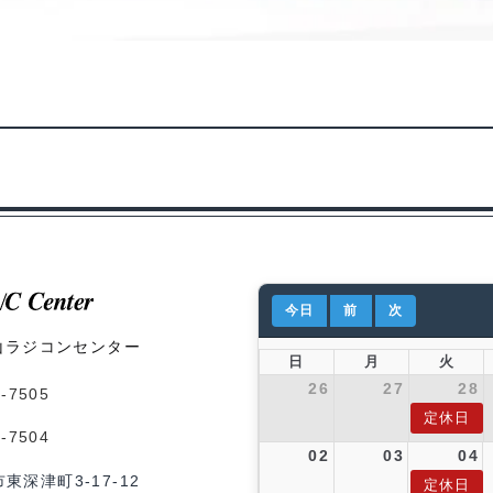
今日
前
次
山ラジコンセンター
日
月
火
26
27
28
1-7505
定休日
1-7504
02
03
04
市東深津町3-17-12
定休日