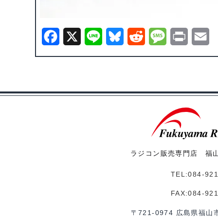
F
X
L
B
R
M
P
E
a
i
l
e
e
r
m
c
n
u
d
s
i
a
e
e
e
d
s
n
i
b
s
i
a
t
l
o
k
t
g
o
y
e
ラジコン販売専門店 福
k
TEL:084-92
FAX:084-92
〒721-0974 広島県福山