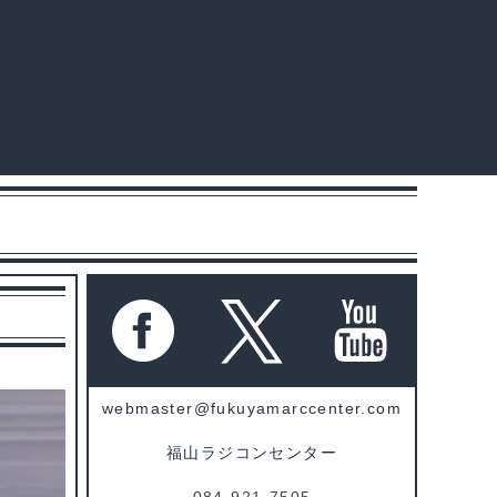
webmaster@fukuyamarccenter.com
福山ラジコンセンター
084-921-7505