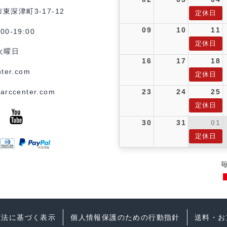
市東深津町3-17-12
定休日
09
10
11
0-19:00
定休日
火曜日
16
17
18
ter.com
定休日
arccenter.com
23
24
25
定休日
30
31
01
定休日
引法に基づく表示
個人情報保護のための行動指針
送料・お