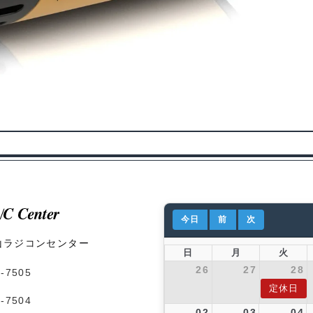
今日
前
次
山ラジコンセンター
日
月
火
26
27
28
1-7505
定休日
1-7504
02
03
04