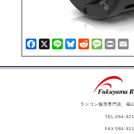
F
X
L
B
R
M
P
E
a
i
l
e
e
r
m
c
n
u
d
s
i
a
e
e
e
d
s
n
i
b
s
i
a
t
l
o
k
t
g
ラジコン販売専門店 福
o
y
e
TEL:084-92
k
FAX:084-92