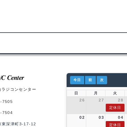
今日
前
次
山ラジコンセンター
日
月
火
26
27
28
1-7505
定休日
1-7504
02
03
04
市東深津町3-17-12
定休日