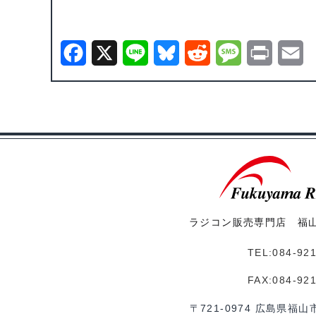
F
X
L
B
R
M
P
E
a
i
l
e
e
r
m
c
n
u
d
s
i
a
e
e
e
d
s
n
i
b
s
i
a
t
l
o
k
t
g
o
y
e
ラジコン販売専門店 福
k
TEL:084-92
FAX:084-92
〒721-0974 広島県福山