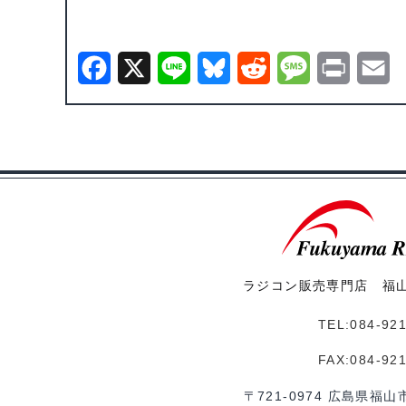
F
X
L
B
R
M
P
E
a
i
l
e
e
r
m
c
n
u
d
s
i
a
e
e
e
d
s
n
i
b
s
i
a
t
l
o
k
t
g
o
y
e
ラジコン販売専門店 福
k
TEL:084-92
FAX:084-92
〒721-0974 広島県福山