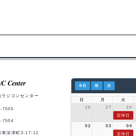
今日
前
次
山ラジコンセンター
日
月
火
26
27
28
1-7505
定休日
1-7504
02
03
04
市東深津町3-17-12
定休日