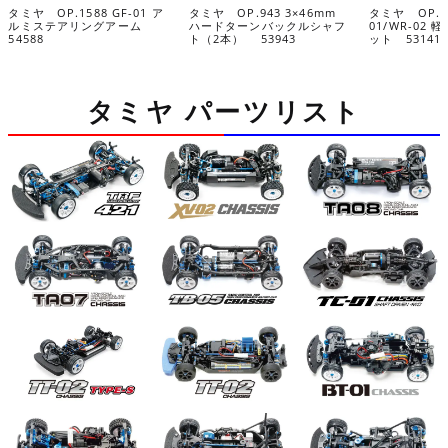
タミヤ OP.1588 GF-01 ア
タミヤ OP.943 3×46mm
タミヤ OP.14
ルミステアリングアーム
ハードターンバックルシャフ
01/WR-02
54588
ト（2本） 53943
ット 53141
タミヤ パーツリスト