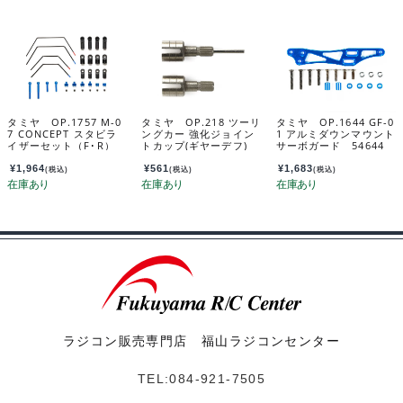
タミヤ OP.1757 M-0
タミヤ OP.218 ツーリ
タミヤ OP.1644 GF-0
7 CONCEPT スタビラ
ングカー 強化ジョイン
1 アルミダウンマウント
イザーセット（F･R）
トカップ(ギヤーデフ)
サーボガード 54644
54757
53218
¥
1,964
¥
561
¥
1,683
(税込)
(税込)
(税込)
ラジコン販売専門店 福山ラジコンセンター
TEL:084-921-7505