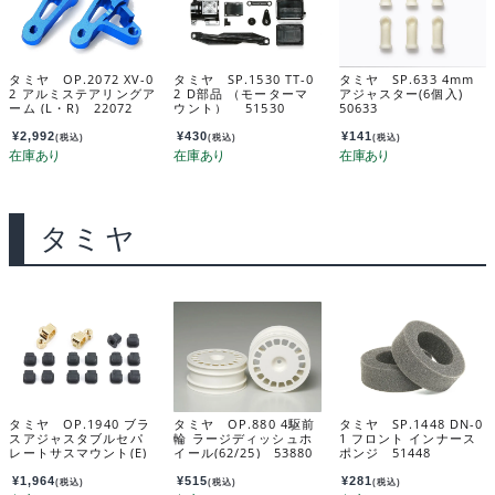
タミヤ OP.2072 XV-0
タミヤ SP.1530 TT-0
タミヤ SP.633 4mm
2 アルミステアリングア
2 D部品 （モーターマ
アジャスター(6個入)
ーム (L・R) 22072
ウント） 51530
50633
¥
2,992
¥
430
¥
141
(税込)
(税込)
(税込)
タミヤ
タミヤ OP.1940 ブラ
タミヤ OP.880 4駆前
タミヤ SP.1448 DN-0
スアジャスタブルセパ
輪 ラージディッシュホ
1 フロント インナース
レートサスマウント(E)
イール(62/25) 53880
ポンジ 51448
54940
¥
1,964
¥
515
¥
281
(税込)
(税込)
(税込)