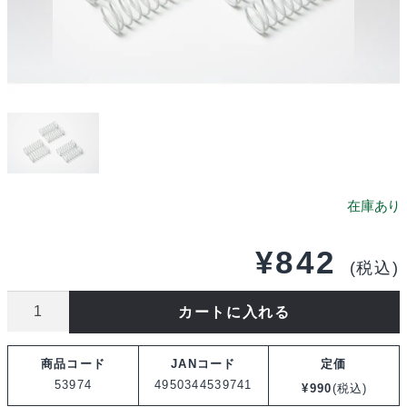
¥
842
(税込)
タ
カートに入れる
ミ
ヤ
商品コード
JANコード
定価
OP.974
53974
4950344539741
¥
990
(税込)
TRF501X