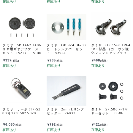
タミヤ SP.1462 TA06
タミヤ OP.924 DF-03
タミヤ OP.1568 TRF4
リヤ用ギヤデフケース
ヒートシンクバーセッ
18 C部品 （カーボン強
セット （52T） 5146
ト 53924
化フロントアップライ
2
ト） 54568
¥
337
¥
935
¥
468
(税込)
(税込)
(税込)
タミヤ サーボ (TP-S3
タミヤ 2mm Eリング
タミヤ SP.506 F-1ギ
003) 17305027-020
セッター 74032
ヤーセット 50506
¥
6,050
¥
792
¥
421
(税込)
(税込)
(税込)