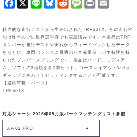
F
X
L
B
R
M
P
E
ン
a
i
l
e
e
r
m
ト）
53974
c
n
u
d
s
i
a
精力的な走行テストから生み出されたTRF501X。その走行性
個
e
e
e
d
s
n
i
能は昨年のプレ世界選手権でも実証済みです。本製品はTRF
メンバーが走行テストや実戦からフィードバックしたデータ
b
s
i
a
t
l
をもとに、車両バランスに最適のバネ荷重値・バネ特性を持
o
k
t
g
たせたダンパースプリングです。製品はハード、ミディア
ム、ソフトの3種類を各2本セット。コースレイアウトや路面
o
y
e
ギャップにあわせてセッティングすることが可能です。
k
【適応車種・パーツ】
TRF501X
対応シャーシ
2025年05月版パーツマッチングリスト参照
XV-02 PRO
●