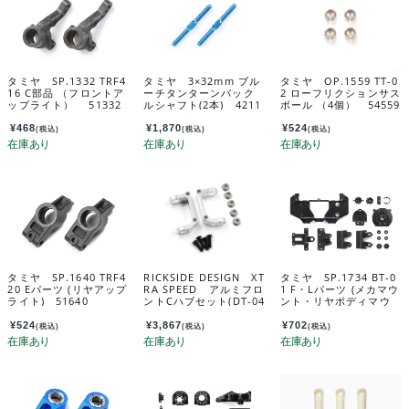
タミヤ SP.1332 TRF4
タミヤ 3×32mm ブル
タミヤ OP.1559 TT-0
16 C部品 （フロントア
ーチタンターンバック
2 ローフリクションサス
ップライト） 51332
ルシャフト(2本) 4211
ボール （4個） 54559
8
¥
468
¥
1,870
¥
524
(税込)
(税込)
(税込)
タミヤ SP.1640 TRF4
RICKSIDE DESIGN XT
タミヤ SP.1734 BT-0
20 Eパーツ (リヤアップ
RA SPEED アルミフロ
1 F・Lパーツ (メカマウ
ライト) 51640
ントCハブセット(DT-04
ント・リヤボディマウ
用) XS-TA29211SV
ントベース) 51734
¥
524
¥
3,867
¥
702
(税込)
(税込)
(税込)