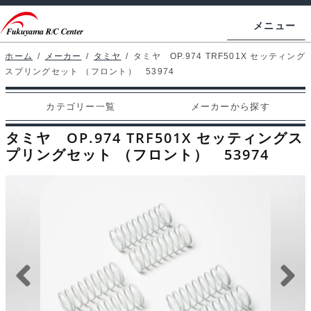
ナ
コ
メニュー
ビ
ン
ゲ
テ
ホーム
/
メーカー
/
タミヤ
/
タミヤ OP.974 TRF501X セッティング
ホームページ
スプリングセット （フロント） 53974
ー
ン
シ
ツ
マイアカウント
カテゴリー一覧
メーカーから探す
ョ
へ
カート
ン
ス
タミヤ OP.974 TRF501X セッティングス
へ
キ
プリングセット （フロント） 53974
支払い
ス
ッ
キ
プ
カテゴリー一覧
ッ
プ
メーカーから探す
お問い合わせ
ブログ