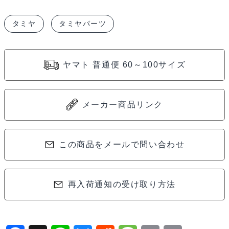
セ
タミヤ
タミヤパーツ
ッ
テ
ィ
ヤマト 普通便 60～100サイズ
ン
グ
ス
メーカー商品リンク
プ
リ
ン
この商品をメールで問い合わせ
グ
セ
再入荷通知の受け取り方法
ッ
ト
（フ
ロ