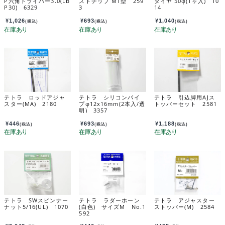
P六角ドライバー3.0(LB
ストチップ MT型 259
タイヤ 50φ(1ヶ入) 10
P30) 6329
3
14
¥
1,026
¥
693
¥
1,040
(税込)
(税込)
(税込)
テトラ ロッドアジャ
テトラ シリコンパイ
テトラ 引込脚用AJス
スター(MA) 2180
プφ12x16mm(2本入/透
トッパーセット 2581
明) 3357
¥
446
¥
693
¥
1,188
(税込)
(税込)
(税込)
テトラ SWスピンナー
テトラ ラダーホーン
テトラ アジャスター
ナット5/16(UL) 1070
(白色) サイズM No.1
ストッパー(M) 2584
592