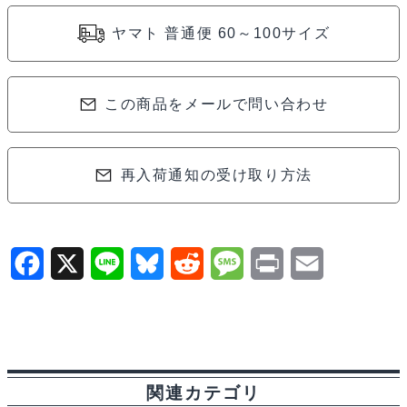
ヤマト 普通便 60～100サイズ
この商品をメールで問い合わせ
再入荷通知の受け取り方法
F
X
L
B
R
M
P
E
a
i
l
e
e
r
m
c
n
u
d
s
i
a
e
e
e
d
s
n
i
関連カテゴリ
b
s
i
a
t
l