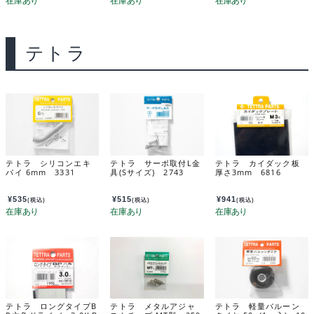
テトラ
テトラ シリコンエキ
テトラ サーボ取付L金
テトラ カイダック板
パイ 6mm 3331
具(Sサイズ) 2743
厚さ3mm 6816
¥
535
¥
515
¥
941
(税込)
(税込)
(税込)
テトラ ロングタイプB
テトラ メタルアジャ
テトラ 軽量バルーン