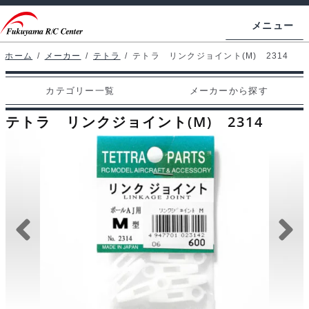
ナ
コ
メニュー
ビ
ン
ゲ
テ
ホーム
/
メーカー
/
テトラ
/
テトラ リンクジョイント(M) 2314
ホームページ
ー
ン
カテゴリー一覧
メーカーから探す
シ
ツ
マイアカウント
ョ
へ
テトラ リンクジョイント(M) 2314
カート
ン
ス
へ
キ
支払い
ス
ッ
キ
プ
カテゴリー一覧
ッ
プ
メーカーから探す
お問い合わせ
ブログ