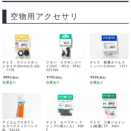
o
k
t
g
空物用アクセサリ
o
y
e
k
テトラ ライトスポン
フタバ イヤホンコー
テトラ 軽量ホイルス
ジタイヤ20mm(LS-20)
ド(3VC・3PJS・3PK)
トッパー3.0mm 1371
1178
301766
¥
891
¥
792
¥
535
(税込)
(税込)
(税込)
アイエムプロダクト
テトラ セーフティ ク
テトラ 三角ジョイン
カラークイックバンド
リップ(1袋2ヶ入) 508
ト(軽量) SY 4301
M 54220
7