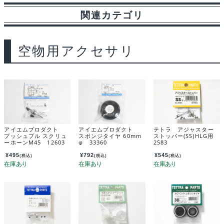
関連カテゴリ
b
s
i
a
t
l
o
k
t
g
空物用アクセサリ
o
y
e
k
アイエムプロダクト
アイエムプロダクト
テトラ アジャスター
プッシュプル スクリュ
スポンジタイヤ 60mm
ストッパー(SS)HLG用
ーホーンM45 12603
φ 33360
2583
¥
495
¥
792
¥
545
(税込)
(税込)
(税込)