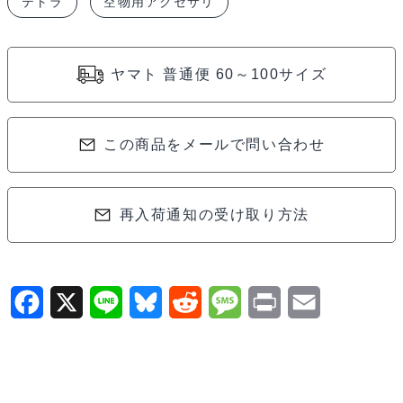
テトラ
空物用アクセサリ
ン
ナ
ー
ヤマト 普通便 60～100サイズ
ナ
ッ
ト
この商品をメールで問い合わせ
5/16(UL)
1070
個
再入荷通知の受け取り方法
F
X
L
B
R
M
P
E
a
i
l
e
e
r
m
c
n
u
d
s
i
a
e
e
e
d
s
n
i