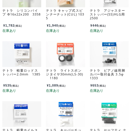
テトラ シリコンパイ
テトラ キャップ式スピ
テトラ アジャスター
プ Φ16x22x200 3358
ンナーナット(CUL) 103
ストッパー(SS)HLG用
5
2500
¥
1,782
¥
1,940
¥
446
(税込)
(税込)
(税込)
テトラ 軽量ロッドス
テトラ ライトスポン
テトラ ピアノ線用脚
トッパー2.0mm 1385
ジタイヤ30mm(LS-30)
カバー取付金具 3.5φ
1180
1333
¥
535
¥
1,089
¥
653
(税込)
(税込)
(税込)
テトラ 軽量ホイルス
テトラ キーパーチッ
テトラ セーフティ ク