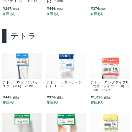
パイプ 1.0φ) 13011
ト) 1888
¥
297
¥
446
¥
376
(税込)
(税込)
(税込)
テトラ
テトラ ロッドアジャ
テトラ ラダーホーン
テトラ ロングタイプB
スター(MA) 2180
(L) 1503
P六角ドライバー3.0(LB
P30) 6329
¥
446
¥
376
¥
1,026
(税込)
(税込)
(税込)