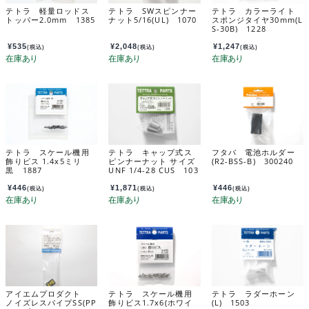
テトラ 軽量ロッドス
テトラ SWスピンナー
テトラ カラーライト
トッパー2.0mm 1385
ナット5/16(UL) 1070
スポンジタイヤ30mm(L
S-30B) 1228
¥
535
¥
2,048
¥
1,247
(税込)
(税込)
(税込)
テトラ スケール機用
テトラ キャップ式ス
フタバ 電池ホルダー
飾りビス 1.4x5ミリ
ピンナーナット サイズ
(R2-BSS-B) 300240
黒 1887
UNF 1/4-28 CUS 103
0
¥
446
¥
1,871
¥
446
(税込)
(税込)
(税込)
アイエムプロダクト
テトラ スケール機用
テトラ ラダーホーン
ノイズレスパイプSS(PP
飾りビス1.7x6(ホワイ
(L) 1503