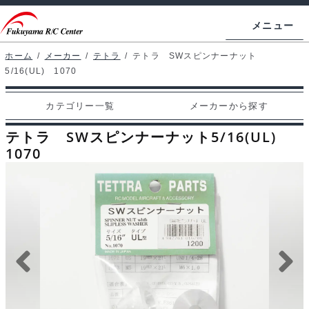
ナ
コ
メニュー
ビ
ン
ゲ
テ
ホーム
/
メーカー
/
テトラ
/
テトラ SWスピンナーナット
ホームページ
5/16(UL) 1070
ー
ン
シ
ツ
マイアカウント
カテゴリー一覧
メーカーから探す
ョ
へ
カート
ン
ス
テトラ SWスピンナーナット5/16(UL)
へ
キ
1070
支払い
ス
ッ
キ
プ
カテゴリー一覧
ッ
プ
メーカーから探す
お問い合わせ
ブログ