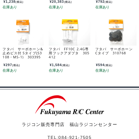
0/MC340CR+R203GF
¥
1,238
¥
20,383
¥
792
(税込)
(税込)
(税込)
付セット 035753
フタバ サーボホーン&
フタバ FF10C 2.4G専
フタバ サーボホーン
止めビス付 Sタイプ(S3
用フックアダプタ 305
Cタイプ 310768
108・MS-1) 303395
412
¥
297
¥
1,584
¥
594
(税込)
(税込)
(税込)
ラジコン販売専門店 福山ラジコンセンター
TEL:084-921-7505