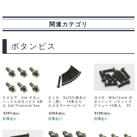
c
n
u
d
s
i
a
個
e
e
e
d
s
n
i
関連カテゴリ
b
s
i
a
t
l
o
k
t
g
ボタンビス
o
y
e
k
スクエア 2x6 チタン
タミヤ 3x23六角丸ビ
ヨコモ M3x12mm ボ
ヘックスボタンビス 6本
ス（黒） 10本入り
タンヘッド ソケットス
入 2x6 Titanium hex
カスタマーサービスパ
クリュー 10本入 ZC-
Pan Head Screw (6 pc
ーツ 19804412-000
BH312A
s.) NTR-206
¥
297
¥
264
¥
198
(税込)
(税込)
(税込)