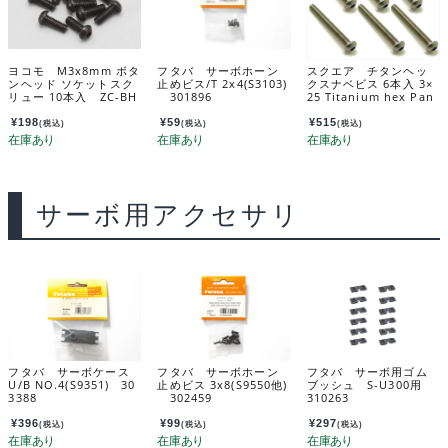
ヨコモ M3x8mm ボタ
フタバ サーボホーン
スクエア チタンヘッ
ンヘッド ソケットスク
止めビス/T 2x4(S3103)
クスナベビス 6本入 3×
リュー 10本入 ZC-BH
301896
25 Titanium hex Pan
38-A
Head Screw 3×25 (6 p
cs.) NTR-325
¥
198
¥
59
¥
515
(税込)
(税込)
(税込)
サーボ用アクセサリ
フタバ サーボケース
フタバ サーボホーン
フタバ サーボ用ゴム
U/B NO.4(S9351) 30
止めビス 3x8(S9550他)
ブッシュ S-U300用
3388
302459
310263
¥
396
¥
99
¥
297
(税込)
(税込)
(税込)