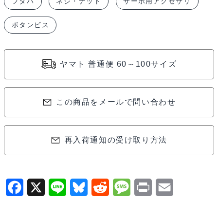
フタバ
ネジ・ナット
サーボ用アクセサリ
ホ
ー
ボタンビス
ン
止
め
ヤマト 普通便 60～100サイズ
タ
ッ
ピ
この商品をメールで問い合わせ
ン
グ
再入荷通知の受け取り方法
ビ
ス
2.6x6(10
本
F
X
L
B
R
M
P
E
入)
a
i
l
e
e
r
m
310355