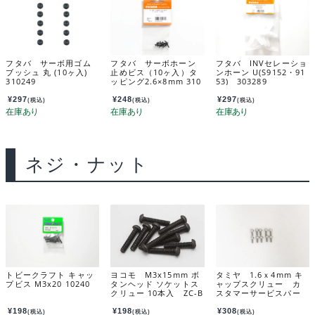
フタバ サーボ用ゴム
フタバ サーボホーン
フタバ INVセレーショ
ブッシュ 丸 (10ヶ入)
止めビス（10ヶ入）タ
ンホーン U(S9152・91
310249
ッピング2.6×8mm 310
53) 303289
362
¥
297
¥
248
¥
297
(税込)
(税込)
(税込)
ネジ・ナット
トビークラフト キャッ
ヨコモ M3x15mm ボ
タミヤ 1.6ｘ4mm キ
プビス M3x20 10240
タンヘッド ソケットス
ャップスクリュー カ
クリュー 10本入 ZC-B
スタマーサービスパー
H315A
ツ 19805893-000
¥
198
¥
198
¥
308
(税込)
(税込)
(税込)