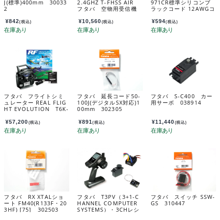
J(標準)400mm 30033
2.4GHZ T-FHSS AIR
971CR標準シリコンブ
2
フタバ 空物用受信機
ラックコード 12AWGコ
＜026416＞
ード 311512
¥
842
¥
10,560
¥
594
(税込)
(税込)
(税込)
フタバ フライトシミ
フタバ 延長コード50-
フタバ S-C400 カー
ュレーター REAL FLIG
100J(デジタルSX対応)1
用サーボ 038914
HT EVOLUTION T6K-
00mm 302305
V3S+WSC-1付 03681
1
¥
57,200
¥
891
¥
11,440
(税込)
(税込)
(税込)
フタバ RX XTALショ
フタバ T3PV（3+1-C
フタバ スイッチ SSW-
ート FM40(R133F・20
HANNEL COMPUTER
GS 310447
3HF) [75] 302503
SYSTEMS）・3CHレシ
ーバー付T3PV+S-U30