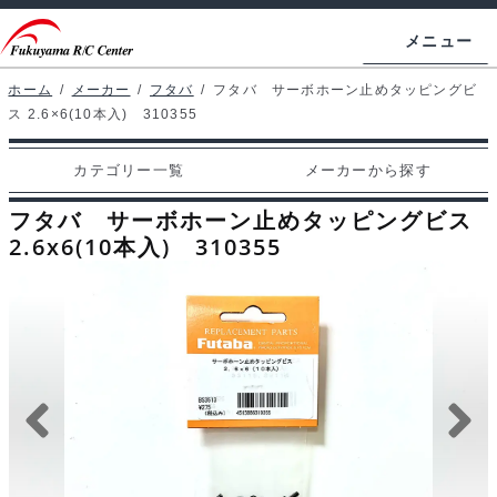
ナ
コ
メニュー
ビ
ン
ゲ
テ
ホーム
/
メーカー
/
フタバ
/
フタバ サーボホーン止めタッピングビ
ホームページ
ス 2.6×6(10本入) 310355
ー
ン
シ
ツ
マイアカウント
カテゴリー一覧
メーカーから探す
ョ
へ
カート
ン
ス
フタバ サーボホーン止めタッピングビス
へ
キ
2.6x6(10本入) 310355
支払い
ス
ッ
キ
プ
カテゴリー一覧
ッ
プ
メーカーから探す
お問い合わせ
ブログ