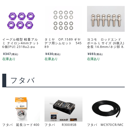
イーグル模型 軽量アル
タミヤ OP.1589 ギヤ
ヨコモ ロッドエンド
ミ ナイロン4mmナット
デフ用シムセット 545
ボール L サイズ (6個入)
6個[PU] 2318u2-pu
89
全長 14.8mm/ネジ部 8.
0mm ZC-206LHA
¥
347
¥
430
¥
693
(税込)
(税込)
(税込)
フタバ
フタバ 延長コード400
フタバ R3008SB
フタバ MC970CR/MC