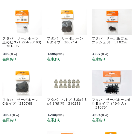
フタバ サーボホーン
フタバ サーボホーン
フタバ サーボ用ゴム
止めビス/T 2x4(S3103)
Gタイプ 300714
ブッシュ 角 310256
301896
¥
59
¥
495
¥
297
(税込)
(税込)
(税込)
フタバ サーボホーン
フタバ ハトメ 3.0x4.5
フタバ サーボホーン6
Cタイプ 310768
x4.8(標準) 310218
Φ Bタイプ（10ケ入）
310751
¥
594
¥
248
¥
594
(税込)
(税込)
(税込)