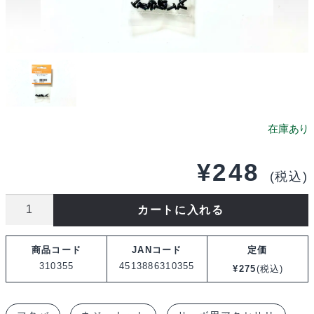
¥
248
(税込)
フ
カートに入れる
タ
バ
商品コード
JANコード
定価
サ
310355
4513886310355
¥
275
(税込)
ー
ボ