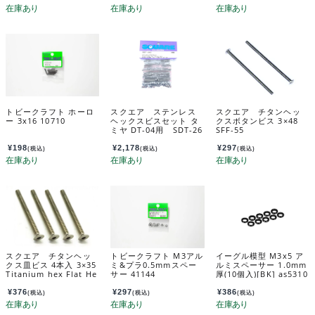
トビークラフト ホーロ
スクエア ステンレス
スクエア チタンヘッ
ー 3x16 10710
ヘックスビスセット タ
クスボタンビス 3×48
ミヤ DT-04用 SDT-26
SFF-55
2
¥
198
¥
2,178
¥
297
(税込)
(税込)
(税込)
スクエア チタンヘッ
トビークラフト M3アル
イーグル模型 M3x5 ア
クス皿ビス 4本入 3×35
ミ&プラ0.5mmスペー
ルミスペーサー 1.0mm
Titanium hex Flat He
サー 41144
厚(10個入)[BK] as5310
ad Screw 3x35 (4 pc
u-bk
s.) STR-335
¥
376
¥
297
¥
386
(税込)
(税込)
(税込)