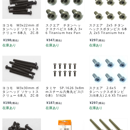
ヨコモ M3x22mm ボ
スクエア チタンヘッ
スクエア 2x5 チタン
タンヘッド ソケットス
クスナベビス 6本入 3×
ヘックスボタンビス 6本
クリュー 8本入 ZC-B
6 Titanium hex Pan
入 2x5 Titanium hex
H322A
Head Screw 3×6 (6 pc
Pan Head Screw (6 pc
s.) NTR-306
s.) NTR-205
¥
198
¥
347
¥
297
(税込)
(税込)
(税込)
ヨコモ M3x30mm ボ
タミヤ SP.1626 3x8m
スクエア 2.6x5 チ
タンヘッド ソケットス
mスチール六角丸ビス(1
タンヘックスボタンビ
クリュー 6本入 ZC-B
0本) 51626
ス(6本入) 2.6 X5 Titani
H330A
um hex Pan Head Scr
ew (6 pcs.) NTR-265
¥
198
¥
187
¥
297
(税込)
(税込)
(税込)