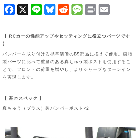
F
X
L
B
R
M
P
E
a
i
l
e
e
r
m
c
n
u
d
s
i
a
【 RCカーの性能アップやセッティングに役立つパーツです
e
e
e
d
s
n
i
】
b
s
i
a
t
l
バンパーを取り付ける標準装備のB5部品に換えて使用。樹脂
製パーツに比べて重量のある真ちゅう製ポストを使用するこ
o
k
t
g
とで、フロントの荷重を増やし、よりシャープなターンイン
o
y
e
を実現します。
k
【 基本スペック 】
真ちゅう（ブラス）製バンパーポスト×2