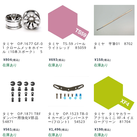
タミヤ OP.1677 GF-0
タミヤ TS-59 パール
タミヤ 平筆01 8702
1 クロームメッキホイー
ライトレッド 85059
8
ル（10本スポーク） 5
4677
¥
804
¥
693
¥
158
(税込)
(税込)
(税込)
タミヤ OP.1871 TRF
タミヤ OP.1523 TB-0
タミヤ タミヤカラー
ダンパー用強化V部品
4 カーボンダンパーステ
アクリルミニ XF-4 イエ
54871
ー(フロント) 54523
ローグリーン 81704
¥
561
¥
1,496
¥
198
(税込)
(税込)
(税込)