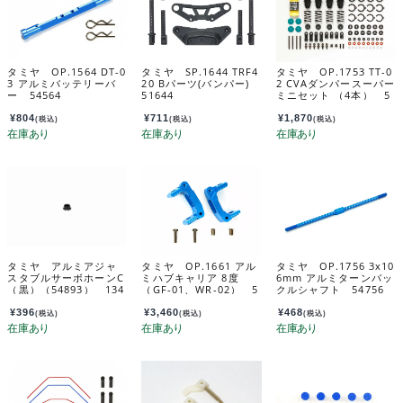
タミヤ OP.1564 DT-0
タミヤ SP.1644 TRF4
タミヤ OP.1753 TT-0
3 アルミバッテリーバ
20 Bパーツ(バンパー)
2 CVAダンパースーパー
ー 54564
51644
ミニセット （4本） 5
4753
¥
804
¥
711
¥
1,870
(税込)
(税込)
(税込)
タミヤ アルミアジャ
タミヤ OP.1661 アル
タミヤ OP.1756 3x10
スタブルサーボホーンC
ミハブキャリア 8度
6mm アルミターンバッ
（黒）（54893） 134
（GF-01、WR-02） 5
クルシャフト 54756
51209-000
4661
¥
396
¥
3,460
¥
468
(税込)
(税込)
(税込)