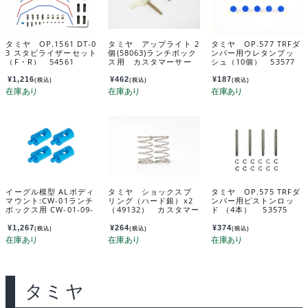
タミヤ OP.1561 DT-0
タミヤ アップライト 2
タミヤ OP.577 TRFダ
3 スタビライザーセット
個(58063)ランチボック
ンパー用ウレタンブッ
（F・R） 54561
ス用 カスタマーサー
シュ（10個） 53577
ビスパーツ 10555028
-000
¥
1,216
¥
462
¥
187
(税込)
(税込)
(税込)
イーグル模型 ALボディ
タミヤ ショックスプ
タミヤ OP.575 TRFダ
マウント:CW-01ランチ
リング（ハード銀）x2
ンパー用ピストンロッ
ボックス用 CW-01-09-
（49132） カスタマー
ド （4本） 53575
LBOX
サービスパーツ 19805
699-000
¥
1,267
¥
264
¥
374
(税込)
(税込)
(税込)
タミヤ