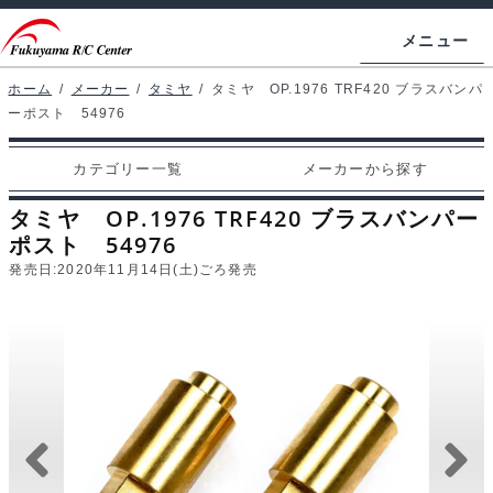
ナ
コ
メニュー
ビ
ン
ゲ
テ
ホーム
/
メーカー
/
タミヤ
/
タミヤ OP.1976 TRF420 ブラスバンパ
ホームページ
ーポスト 54976
ー
ン
シ
ツ
マイアカウント
カテゴリー一覧
メーカーから探す
ョ
へ
カート
ン
ス
タミヤ OP.1976 TRF420 ブラスバンパー
へ
キ
ポスト 54976
支払い
ス
ッ
発売日:
2020年11月14日(土)ごろ発売
キ
プ
カテゴリー一覧
ッ
プ
メーカーから探す
お問い合わせ
ブログ