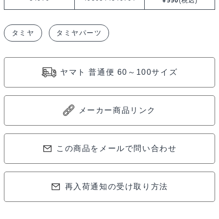
¥
990
(税込)
TRF420
ブ
タミヤ
タミヤパーツ
ラ
ス
バ
ヤマト 普通便 60～100サイズ
ン
パ
ー
メーカー商品リンク
ポ
ス
ト
この商品をメールで問い合わせ
54976
個
再入荷通知の受け取り方法