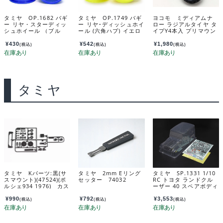
タミヤ OP.1682 バギ
タミヤ OP.1749 バギ
ヨコモ ミディアムナ
ー リヤ・スターディッ
ー リヤ･ディッシュホイ
ロー ラジアルタイヤ タ
シュホイール （ブル
ール (六角ハブ) イエロ
イプY4本入 プリマウン
ー） 54682
ー 54749
ト接着済み 11本スポー
クホイールグレー ZR
¥
430
¥
542
¥
1,980
(税込)
(税込)
(税込)
-144TPM2
タミヤ
タミヤ Kパーツ:黒(サ
タミヤ 2mm Eリング
タミヤ SP.1331 1/10
スマウント)(47524)(ポ
セッター 74032
RC トヨタ ランドクル
ルシェ934 1976) カス
ーザー 40 スペアボディ
タマーサービスパー
セット 51331
ツ 10114182-000
¥
990
¥
792
¥
3,553
(税込)
(税込)
(税込)