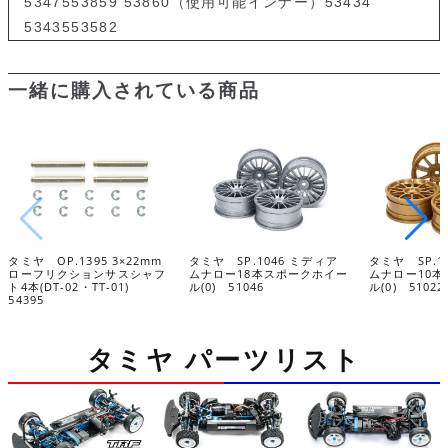
5347553859 53860（使用可能インナー）53434
5343553582
一緒に購入されている商品
タミヤ OP.1395 3×22mm
タミヤ SP.1046 ミディア
タミヤ SP.1
ローフリクションサスシャフ
ムナロー18本スポークホイー
ムナロー10
ト4本(DT-02・TT-01)
ル(0) 51046
ル(0) 51022
54395
タミヤ パーツリスト