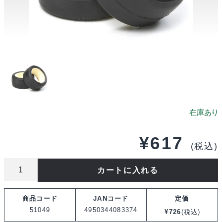
¥
617
(税込)
タ
カートに入れる
ミ
ヤ
商品コード
JANコード
定価
SP.1049
51049
4950344083374
¥
726
(税込)
ミ