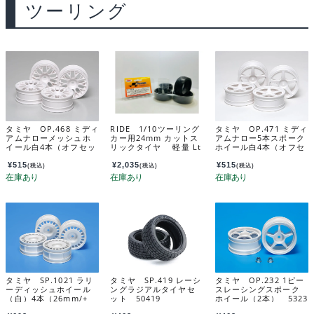
ツーリング
タミヤ OP.468 ミディ
RIDE 1/10ツーリング
タミヤ OP.471 ミディ
アムナローメッシュホ
カー用24mm カットス
アムナロー5本スポーク
イール白4本（オフセッ
リックタイヤ 軽量 Lt
ホイール白4本（オフセ
ト+2） 53468
インナー付き ４個入
ット0） 53471
り 34125
¥
515
¥
2,035
¥
515
(税込)
(税込)
(税込)
タミヤ SP.1021 ラリ
タミヤ SP.419 レーシ
タミヤ OP.232 1ピー
ーディッシュホイール
ングラジアルタイヤセ
スレーシングスポーク
（白）4本（26mm/+
ット 50419
ホイール（2本） 5323
2） 51021
2