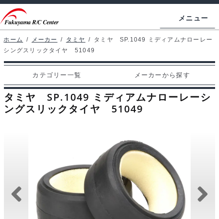
ナ
コ
メニュー
ビ
ン
ゲ
テ
ホーム
/
メーカー
/
タミヤ
/
タミヤ SP.1049 ミディアムナローレー
ホームページ
シングスリックタイヤ 51049
ー
ン
シ
ツ
マイアカウント
カテゴリー一覧
メーカーから探す
ョ
へ
カート
ン
ス
タミヤ SP.1049 ミディアムナローレーシ
へ
キ
ングスリックタイヤ 51049
支払い
ス
ッ
キ
プ
カテゴリー一覧
ッ
プ
メーカーから探す
お問い合わせ
ブログ