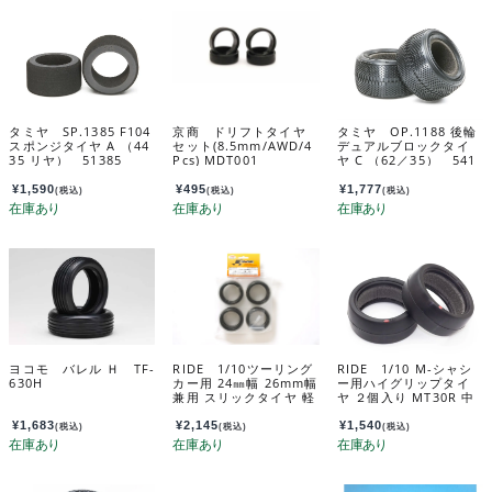
タミヤ SP.1385 F104
京商 ドリフトタイヤ
タミヤ OP.1188 後輪
スポンジタイヤ A （44
セット(8.5mm/AWD/4
デュアルブロックタイ
35 リヤ） 51385
Pcs) MDT001
ヤ C （62／35） 541
88
¥
1,590
¥
495
¥
1,777
(税込)
(税込)
(税込)
ヨコモ バレル Ｈ TF-
RIDE 1/10ツーリング
RIDE 1/10 M-シャシ
630H
カー用 24㎜幅 26mm幅
ー用ハイグリップタイ
兼用 スリックタイヤ 軽
ヤ ２個入り MT30R 中
量LTインナー付属4個入
低温用（軽量インナー
り 34131
付属） 1/10 M-Chassi
¥
1,683
¥
2,145
¥
1,540
(税込)
(税込)
(税込)
s High grip tires MT3
0R (Mid-Low Temp/L
T inner/2pcs) 34403