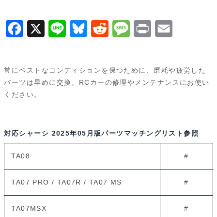
タ
イ
F
X
L
B
R
M
P
E
ヤ
a
i
l
e
e
r
m
51049
c
n
u
d
s
i
a
個
常にベストなコンディションを保つために、磨耗や疲労した
e
e
e
d
s
n
i
パーツは早めに交換。RCカーの修理やメンテナンスにお使い
ください。
b
s
i
a
t
l
o
k
t
g
o
y
e
対応シャーシ
2025年05月版パーツマッチングリスト参照
k
TA08
#
TA07 PRO / TA07R / TA07 MS
#
TA07MSX
#