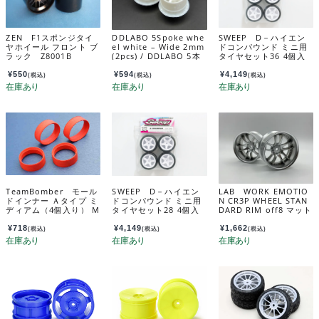
ZEN F1スポンジタイ
DDLABO 5Spoke whe
SWEEP D－ハイエン
ヤホイール フロント ブ
el white – Wide 2mm
ドコンパウンド ミニ用
ラック Z8001B
(2pcs) / DDLABO 5本
タイヤセット36 4個入
スポークホイール白
（ピンクインナー＋白
ワイド2ｍｍ (2pcs) DD
ホイール）接着済 D-
¥
550
¥
594
¥
4,149
(税込)
(税込)
(税込)
L-WR001W-W2
MN36PGW
TeamBomber モール
SWEEP D－ハイエン
LAB WORK EMOTIO
ドインナー Ａタイプ ミ
ドコンパウンド ミニ用
N CR3P WHEEL STAN
ディアム（4個入り） M
タイヤセット28 4個入
DARD RIM off8 マット
OLD INNER Type A
（ピンクインナー＋白
クローム LW-0608MC
（MEDIUM） TB1000
ホイール）接着済 D-
a
¥
718
¥
4,149
¥
1,662
(税込)
(税込)
(税込)
2
MN28PGW