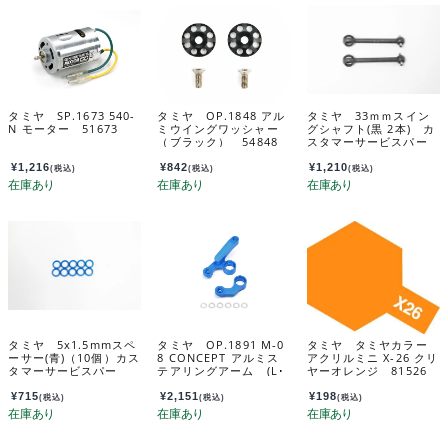
タミヤ SP.1673 540-
タミヤ OP.1848 アル
タミヤ 33ｍｍスイン
N モーター 51673
ミウイングワッシャー
グシャフト(黒 2本) カ
（ブラック） 54848
スタマーサービスパー
ツ 19803014-000
¥
1,216
¥
842
¥
1,210
(税込)
(税込)
(税込)
タミヤ 5x1.5mmスペ
タミヤ OP.1891 M-0
タミヤ タミヤカラー
ーサー(青)（10個）カス
8 CONCEPT アルミス
アクリルミニ X-26 クリ
タマーサービスパー
テアリングアーム (L･
ヤーオレンジ 81526
ツ 19804372-000
R) 54891
¥
715
¥
2,151
¥
198
(税込)
(税込)
(税込)