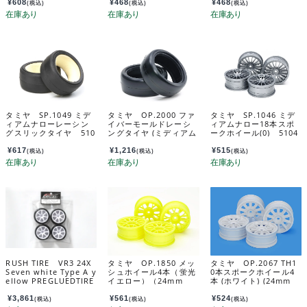
¥
608
¥
468
¥
468
(税込)
(税込)
(税込)
タミヤ SP.1049 ミデ
タミヤ OP.2000 ファ
タミヤ SP.1046 ミデ
ィアムナローレーシン
イバーモールドレーシ
ィアムナロー18本スポ
グスリックタイヤ 510
ングタイヤ (ミディアム
ークホイール(0) 5104
49
24mm幅 2本) 22000
6
¥
617
¥
1,216
¥
515
(税込)
(税込)
(税込)
RUSH TIRE VR3 24X
タミヤ OP.1850 メッ
タミヤ OP.2067 TH1
Seven white Type A y
シュホイール4本（蛍光
0本スポークホイール4
ellow PREGLUEDTIRE
イエロー）（24mm
本 (ホワイト) (24mm
RU0866a
幅・オフセット+2） 5
幅・オフセット0) 220
4850
67
¥
3,861
¥
561
¥
524
(税込)
(税込)
(税込)