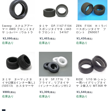
Sweep スクエアアー
タミヤ OP.1167 F104
ZEN F104 ＨＩラバ
マー 4WD フロントタイ
スポンジタイヤＢ（443
ースポンジタイヤ フ
ヤ シルバー（ウルトラ
0 フロント） 54167
ロント ZN9007
ソフト） 1：10バギー
用/オープンセルインナ
¥
2,090
¥
1,403
¥
1,430
(税込)
(税込)
(税込)
ー付/２個入 SW-106fs
タミヤ ターマックタ
タミヤ SP.1716 「ラ
RIDE 1/10 M-シャシ
イヤ(2個)(インナー無し)
フライド」リブタイヤ
ー用ハイグリップタイ
(50513) カスタマーサ
(インナースポンジ付) 2
ヤ ２個入り MT36R 中
ービスパーツ 198045
本 51716
高温用（軽量インナー
77-000
付属） 1/10 M-Chassi
¥
880
¥
1,309
¥
1,540
(税込)
(税込)
(税込)
s High grip tires MT3
6R (Hi-Mid Temp/LT i
nner/2pcs) 34401