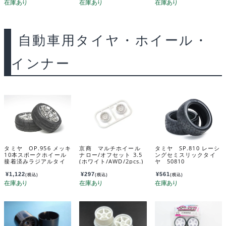
自動車用タイヤ・ホイール・
インナー
タミヤ OP.956 メッキ
京商 マルチホイール
タミヤ SP.810 レーシ
10本スポークホイール
ナロー/オフセット 3.5
ングセミスリックタイ
接着済みラジアルタイ
(ホワイト/AWD/2pcs.)
ヤ 50810
ヤ2本(24mm･0) 5395
MDH100W-N35B
6
¥
1,122
¥
297
¥
561
(税込)
(税込)
(税込)