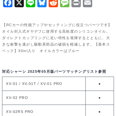
F
X
L
B
R
M
P
E
a
i
l
e
e
r
m
c
n
u
d
s
i
a
【RCカーの性能アップやセッティングに役立つパーツです】
e
e
e
d
s
n
i
オイル封入式ギヤデフに使用する高粘度のシリコンオイル。
ダイレクトカップリングに近い特性を発揮するとともに、大
b
s
i
a
t
l
きな衝撃を逃がし駆動系部品の破損を軽減します。【基本ス
o
k
t
g
ペック】30ml入り オイルカラーはブルー
o
y
e
k
対応シャーシ
2025年05月版パーツマッチングリスト参照
XV-01 / XV-01T / XV-01 PRO
●
XV-02 PRO
●
XV-02RS PRO
●