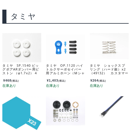
タミヤ
タミヤ SP.1540 ビッ
タミヤ OP.1120 ハイ
タミヤ ショックスプ
グボアARダンパー用ピ
トルクサーボセイバー
リング（ハード銀）x2
ストン （φ1.7x2） 4
用アルミホーン（Mシャ
（49132） カスタマー
個 51540
ーシ） 54120
サービスパーツ 19805
699-000
¥
468
¥
1,403
¥
264
(税込)
(税込)
(税込)