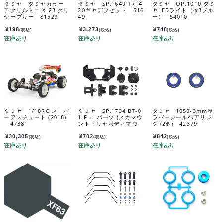
タミヤ タミヤカラー
タミヤ SP.1649 TRF4
タミヤ OP.1010 タミ
アクリルミニ X-23 クリ
20ギヤデフセット 516
ヤLEDライト（φ3ブル
ヤーブルー 81523
49
ー） 54010
¥
198
¥
3,273
¥
748
(税込)
(税込)
(税込)
タミヤ 1/10RC スーパ
タミヤ SP.1734 BT-0
タミヤ 1050-3mm厚
ーアスチュート (2018)
1 F・Lパーツ (メカマウ
ラバーシールベアリン
47381
ント・リヤボディマウ
グ (2個) 42379
ントベース) 51734
¥
30,305
¥
702
¥
842
(税込)
(税込)
(税込)