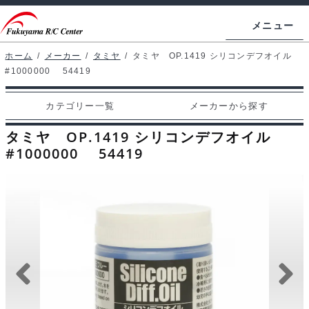
ナ
コ
メニュー
ビ
ン
ゲ
テ
ホーム
/
メーカー
/
タミヤ
/
タミヤ OP.1419 シリコンデフオイル
ホームページ
#1000000 54419
ー
ン
シ
ツ
マイアカウント
カテゴリー一覧
メーカーから探す
ョ
へ
カート
ン
ス
タミヤ OP.1419 シリコンデフオイル
へ
キ
#1000000 54419
支払い
ス
ッ
キ
プ
カテゴリー一覧
ッ
プ
メーカーから探す
お問い合わせ
ブログ