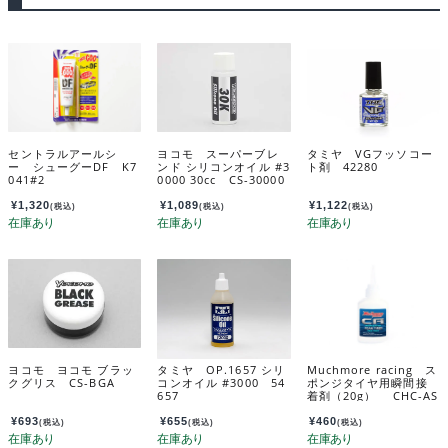
セントラルアールシ
ヨコモ スーパーブレ
タミヤ VGフッソコー
ー シューグーDF K7
ンド シリコンオイル #3
ト剤 42280
041#2
0000 30cc CS-30000
B
¥
1,320
¥
1,089
¥
1,122
(税込)
(税込)
(税込)
ヨコモ ヨコモ ブラッ
タミヤ OP.1657 シリ
Muchmore racing ス
クグリス CS-BGA
コンオイル #3000 54
ポンジタイヤ用瞬間接
657
着剤（20g） CHC-AS
¥
693
¥
655
¥
460
(税込)
(税込)
(税込)