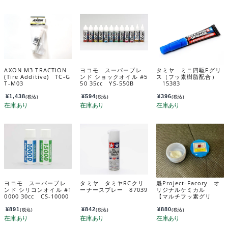
AXON M3 TRACTION
ヨコモ スーパーブレ
タミヤ ミニ四駆Fグリ
(Tire Additive) TC-G
ンド ショックオイル #5
ス（フッ素樹脂配合）
T-M03
50 35cc YS-550B
15383
¥
1,438
¥
594
¥
396
(税込)
(税込)
(税込)
ヨコモ スーパーブレ
タミヤ タミヤRCクリ
魁Project-Facory オ
ンド シリコンオイル #1
ーナースプレー 87039
リジナルケミカル
0000 30cc CS-10000
【マルチフッ素グリ
B
ス Snow-W グリス】
GR-SW
¥
891
¥
842
¥
880
(税込)
(税込)
(税込)