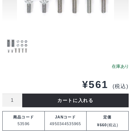
¥
561
(税込)
タ
カートに入れる
ミ
ヤ
商品コード
JANコード
定価
OP.596
53596
4950344535965
¥
660
(税込)
ア