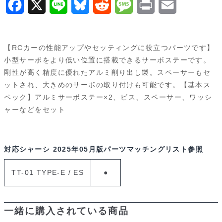
F
X
L
B
R
M
P
E
a
i
l
e
e
r
m
c
n
u
d
s
i
a
【RCカーの性能アップやセッティングに役立つパーツです】
e
e
e
d
s
n
i
小型サーボをより低い位置に搭載できるサーボステーです。
剛性が高く精度に優れたアルミ削り出し製。スペーサーもセ
b
s
i
a
t
l
ットされ、大きめのサーボの取り付けも可能です。【基本ス
o
k
t
g
ペック】アルミサーボステー×2、ビス、スペーサー、ワッシ
ャーなどをセット
o
y
e
k
対応シャーシ
2025年05月版パーツマッチングリスト参照
TT-01 TYPE-E / ES
●
一緒に購入されている商品