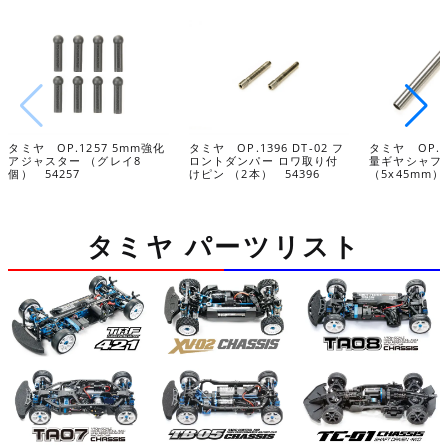
タミヤ OP.1257 5mm強化
タミヤ OP.1396 DT-02 フ
タミヤ OP.15
アジャスター （グレイ8
ロントダンパー ロワ取り付
量ギヤシャフ
個） 54257
けピン （2本） 54396
（5x45mm） 
タミヤ パーツリスト