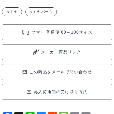
ル
タミヤ
タミヤパーツ
ミ
サ
ー
ヤマト 普通便 60～100サイズ
ボ
ス
テ
メーカー商品リンク
ー
（シ
ョ
この商品をメールで問い合わせ
ー
ト）
再入荷通知の受け取り方法
53596
個