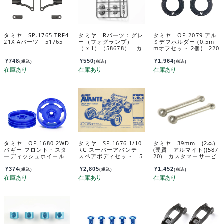
タミヤ SP.1765 TRF4
タミヤ Rパーツ：グレ
タミヤ OP.2079 アル
21X Aパーツ 51765
ー（フォグランプ）
ミデフホルダー (0.5m
（ｘ1）（58678） カ
mオフセット 2個) 220
スタマーサービスパー
79
ツ 10115908-000
¥
748
¥
550
¥
1,964
(税込)
(税込)
(税込)
タミヤ OP.1680 2WD
タミヤ SP.1676 1/10
タミヤ 39mm (2本)
バギー フロント・スタ
RC スーパーアバンテ
(硬質 アルマイト)(587
ーディッシュホイール
スペアボディセット 5
20) カスタマーサービ
（ブルー） 54680
1676
スパーツ 19803446-0
00
¥
374
¥
2,805
¥
1,452
(税込)
(税込)
(税込)