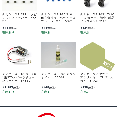
タミヤ OP.827 スタビ
タミヤ OP.765 3×6m
タミヤ OP.1031 TA05
ロッドストッパー 538
m六角ボタンヘッドビス
-IFS カーボン強化F部品
27
ブルー（5本） 53765
（ハブキャリア４°）
54031
¥
468
¥
449
¥
524
(税込)
(税込)
(税込)
タミヤ OP.1860 T3-0
タミヤ OP.508 メタル
タミヤ タミヤカラー
1用370スポーツチュー
オイル 53508
アクリルミニ XF-21 ス
ンモーター 54860
カイ 81721
¥
1,403
¥
748
¥
198
(税込)
(税込)
(税込)