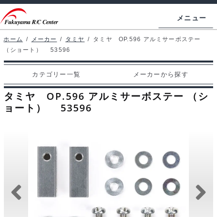
ナ
コ
メニュー
ビ
ン
ゲ
テ
ホーム
/
メーカー
/
タミヤ
/
タミヤ OP.596 アルミサーボステー
ホームページ
（ショート） 53596
ー
ン
シ
ツ
マイアカウント
カテゴリー一覧
メーカーから探す
ョ
へ
カート
ン
ス
タミヤ OP.596 アルミサーボステー （シ
へ
キ
ョート） 53596
支払い
ス
ッ
キ
プ
カテゴリー一覧
ッ
プ
メーカーから探す
お問い合わせ
ブログ