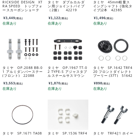
RICKSIDE DESIGN XT
タミヤ ダブルカルダ
タミヤ 45mm軽量ス
RA SPEED トップフォ
ン用ジョイントパイプ
イングシャフト (強化タ
ースカーボンショーテ
（2個） 42219
イプ)2本 42385
ィバッテリーホルダ
ー XS-TA29090
¥
3,449
¥
1,122
¥
1,496
(税込)
(税込)
(税込)
タミヤ OP.2088 BB-0
タミヤ OP.1967 TT-0
タミヤ SP.1642 TRF4
1 アルミダンパーステー
2 TYPE-S アジャスタブ
20 フロントダイレクト
(フロント) 22088
ルスチールサスマウン
プーリー (37T) 51642
ト (リヤ) 54967
¥
3,553
¥
1,870
¥
898
(税込)
(税込)
(税込)
タミヤ SP.1671 TA08
タミヤ SP.1536 TRF4
タミヤ TRF421 ホイー