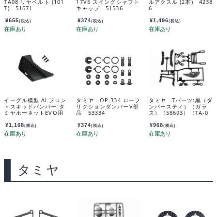
TA08 リヤベルト (101
17V5 スイングシャフト
ルアクスル (2本) 4238
T) 51671
キャップ 51536
6
¥
655
¥
374
¥
1,496
(税込)
(税込)
(税込)
イーグル模型 ALフロン
タミヤ OP.334 ローフ
タミヤ Tパーツ:黒（ダ
トスキッドバンパー:タ
リクションダンパーV部
ンパースティ）（ガラ
ミヤホーネットEVO用
品 53334
ス）（58693）（TA-0
HNE-02HD
8） カスタマーサービ
スパーツ 19115533-0
¥
1,168
¥
374
¥
968
(税込)
(税込)
(税込)
00
タミヤ