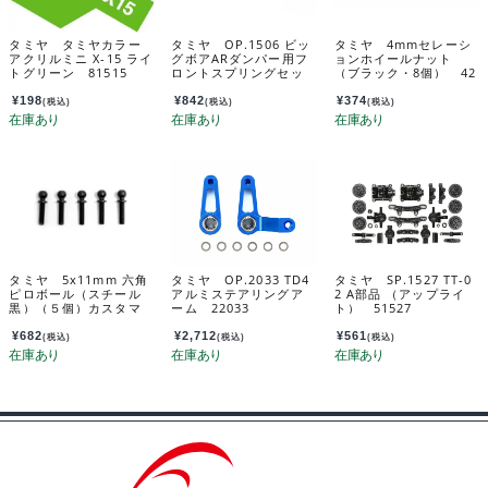
タミヤ タミヤカラー
タミヤ OP.1506 ビッ
タミヤ 4mmセレーシ
アクリルミニ X-15 ライ
グボアARダンパー用フ
ョンホイールナット
トグリーン 81515
ロントスプリングセッ
（ブラック・8個） 42
ト（4WD） 54506
282
¥
198
¥
842
¥
374
(税込)
(税込)
(税込)
タミヤ 5x11mm 六角
タミヤ OP.2033 TD4
タミヤ SP.1527 TT-0
ピロボール（スチール
アルミステアリングア
2 A部品 （アップライ
黒）（５個）カスタマ
ーム 22033
ト） 51527
ーサービスパーツ 198
03312-000
¥
682
¥
2,712
¥
561
(税込)
(税込)
(税込)