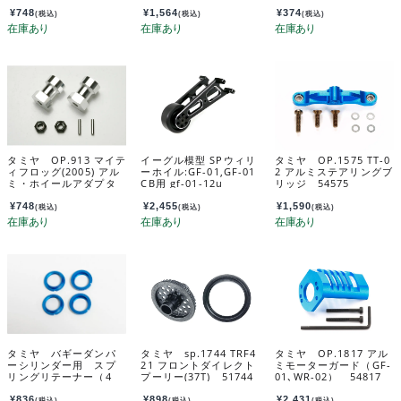
カスタマーサービスパ
ー・ホーネット用(A10)
ーツ 19803327-000
ghopper-01u
¥
748
¥
1,564
¥
374
(税込)
(税込)
(税込)
タミヤ OP.913 マイテ
イーグル模型 SPウィリ
タミヤ OP.1575 TT-0
ィフロッグ(2005) アル
ーホイル:GF-01,GF-01
2 アルミステアリングブ
ミ・ホイールアダプタ
CB用 gf-01-12u
リッジ 54575
ー 53913
¥
748
¥
2,455
¥
1,590
(税込)
(税込)
(税込)
タミヤ バギーダンパ
タミヤ sp.1744 TRF4
タミヤ OP.1817 アル
ーシリンダー用 スプ
21 フロントダイレクト
ミモーターガード（GF-
リングリテーナー（4
プーリー(37T) 51744
01､WR-02） 54817
青） カスタマーサー
ビスパーツ 19804414
¥
836
¥
898
¥
2,431
(税込)
(税込)
(税込)