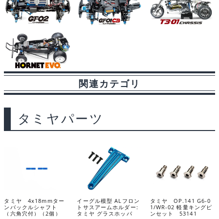
関連カテゴリ
タミヤパーツ
タミヤ 4x18mmター
イーグル模型 ALフロン
タミヤ OP.141 G6-0
ンバックルシャフト
トサスアームホルダー:
1/WR-02 軽量キングピ
（六角穴付）（2個）
タミヤ グラスホッパ
ンセット 53141