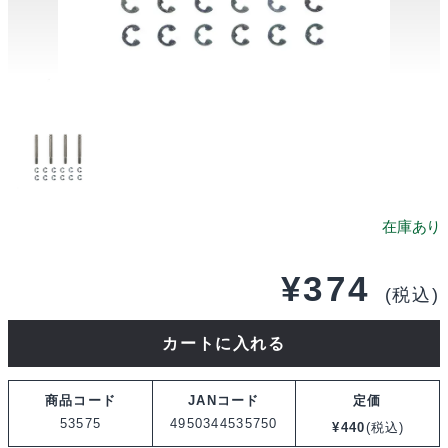
¥
374
(税込)
タ
カートに入れる
ミ
ヤ
商品コード
JANコード
定価
OP.575
53575
4950344535750
¥
440
(税込)
TRF