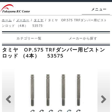
ナ
コ
メニュー
ビ
ン
ゲ
テ
ホーム
/
メーカー
/
タミヤ
/
タミヤ OP.575 TRFダンパー用ピスト
ホームページ
ンロッド （4本） 53575
ー
ン
シ
ツ
マイアカウント
カテゴリー一覧
メーカーから探す
ョ
へ
カート
ン
ス
タミヤ OP.575 TRFダンパー用ピストン
へ
キ
ロッド （4本） 53575
支払い
ス
ッ
キ
プ
カテゴリー一覧
ッ
プ
メーカーから探す
お問い合わせ
ブログ