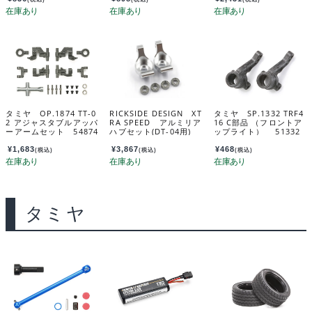
-000
タミヤ OP.1874 TT-0
RICKSIDE DESIGN XT
タミヤ SP.1332 TRF4
2 アジャスタブルアッパ
RA SPEED アルミリア
16 C部品 （フロントア
ーアームセット 54874
ハブセット(DT-04用)
ップライト） 51332
XS-TA29212SV
¥
1,683
¥
3,867
¥
468
(税込)
(税込)
(税込)
タミヤ