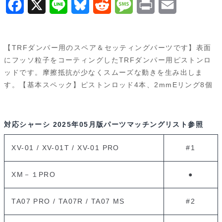
F
X
L
B
R
M
P
E
個
a
i
l
e
e
r
m
c
n
u
d
s
i
a
【TRFダンパー用のスペア＆セッティングパーツです】表面
e
e
e
d
s
n
i
にフッソ粒子をコーティングしたTRFダンパー用ピストンロ
ッドです。摩擦抵抗が少なくスムーズな動きを生み出しま
b
s
i
a
t
l
す。【基本スペック】ピストンロッド4本、2mmEリング8個
o
k
t
g
o
y
e
対応シャーシ
2025年05月版パーツマッチングリスト参照
k
XV-01 / XV-01T / XV-01 PRO
#1
XM－１PRO
●
TA07 PRO / TA07R / TA07 MS
#2