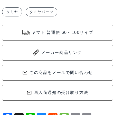
ダ
タミヤ
タミヤパーツ
ン
パ
ー
ヤマト 普通便 60～100サイズ
用
ピ
ス
メーカー商品リンク
ト
ン
ロ
この商品をメールで問い合わせ
ッ
ド
再入荷通知の受け取り方法
（4
本）
53575