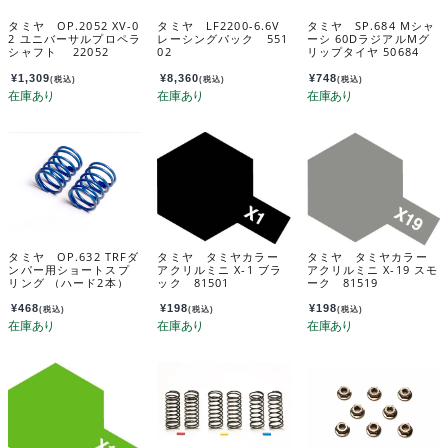
タミヤ OP.2052 XV-0
タミヤ LF2200-6.6V
タミヤ SP.684 Mシャ
2 ユニバーサルプロペラ
レーシングパック 551
ーシ 60DラジアルMグ
シャフト 22052
02
リップタイヤ 50684
¥
1,309
¥
8,360
¥
748
(税込)
(税込)
(税込)
タミヤ OP.632 TRFダ
タミヤ タミヤカラー
タミヤ タミヤカラー
ンパー用ショートスプ
アクリルミニ X-1 ブラ
アクリルミニ X-19 スモ
リング （ハード2本）
ック 81501
ーク 81519
53632
¥
468
¥
198
¥
198
(税込)
(税込)
(税込)