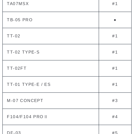
TA07MSX
#1
TB-05 PRO
●
TT-02
#1
TT-02 TYPE-S
#1
TT-02FT
#1
TT-01 TYPE-E / ES
#1
M-07 CONCEPT
#3
F104/F104 PROⅡ
#4
DF-03
#5