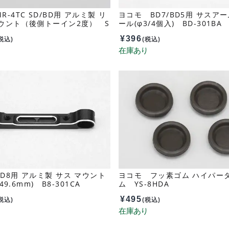
-4TC SD/BD用 アルミ製 リ
ヨコモ BD7/BD5用 サスア
ウント（後側トーイン2度） S
ール(φ3/4個入) BD-301BA
2
¥
396
税込)
(税込)
D8用 アルミ製 サス マウント
ヨコモ フッ素ゴム ハイパー
～49.6mm) B8-301CA
ム YS-8HDA
¥
495
税込)
(税込)