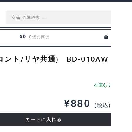
Search
for:
0
¥
0個の商品
ント/リヤ共通) BD-010AW
¥
880
(税込)
カートに入れる