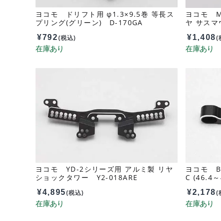
ヨコモ ドリフト用 φ1.3×9.5巻 等長ス
ヨコモ MR
プリング(グリーン) D-170GA
ヤ サスマ
D-300RR
¥
792
¥
1,408
(税込)
(
ヨコモ YD-2シリーズ用 アルミ製 リヤ
ヨコモ B
ショックタワー Y2-018ARE
C (46.4
¥
4,895
¥
2,178
(税込)
(