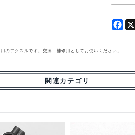
ル
ア
ク
F
ス
ル
a
(フ
c
80)専用のアクスルです。交換、補修用としてお使いください。
ロ
e
ン
b
ト/
リ
関連カテゴリ
o
ヤ
o
共
k
通)
BD-
010AW
個