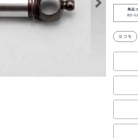
モ
BD7/BD5
商品
BD-0
用
ダ
ブ
ヨコモ
ル
ジ
ョ
イ
ン
ト
ユ
ニ
バ
ー
サ