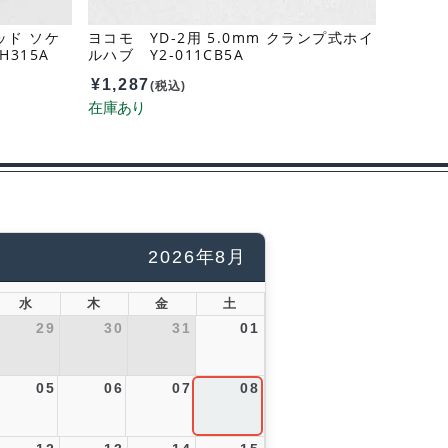
ッド ソケ
ヨコモ YD-2用 5.0mm クランプ式ホイ
H315A
ルハブ Y2-011CB5A
¥
1,287
(税込)
2026年8月
水
木
金
土
29
30
31
01
05
06
07
08