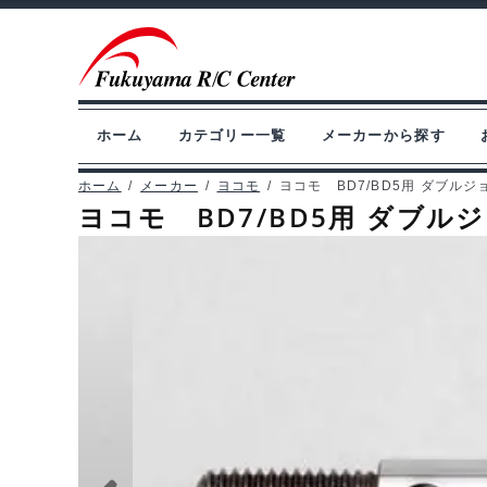
ナ
コ
ビ
ン
ゲ
テ
ー
ン
ホーム
カテゴリー一覧
メーカーから探す
シ
ツ
ョ
へ
ホーム
/
メーカー
/
ヨコモ
/
ヨコモ BD7/BD5用 ダブルジ
ヨコモ BD7/BD5用 ダブル
ン
ス
へ
キ
ス
ッ
キ
プ
ッ
プ