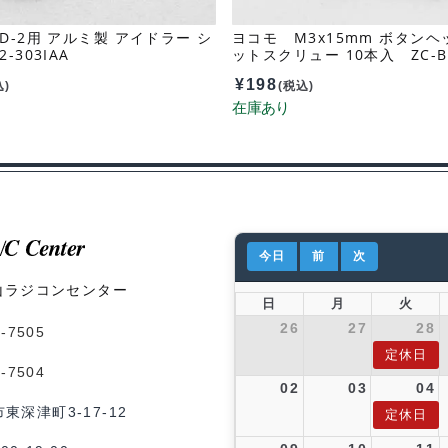
D-2用 アルミ製 アイドラー シ
ヨコモ M3x15mm ボタンヘ
-303IAA
ットスクリュー 10本入 ZC-B
¥
198
込)
(税込)
今日
前
次
山ラジコンセンター
日
月
火
26
27
28
1-7505
定休日
1-7504
02
03
04
市東深津町3-17-12
定休日