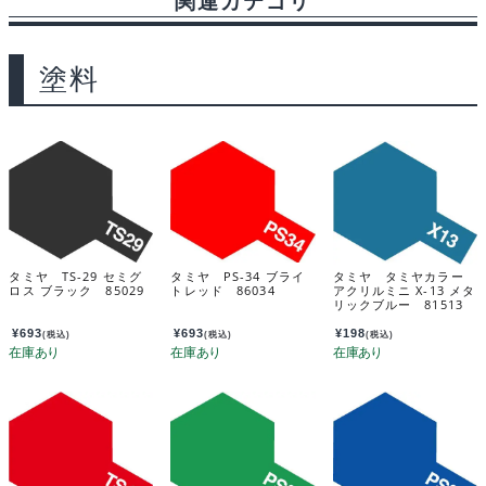
関連カテゴリ
塗料
タミヤ TS-29 セミグ
タミヤ PS-34 ブライ
タミヤ タミヤカラー
ロス ブラック 85029
トレッド 86034
アクリルミニ X-13 メタ
リックブルー 81513
¥
693
¥
693
¥
198
(税込)
(税込)
(税込)