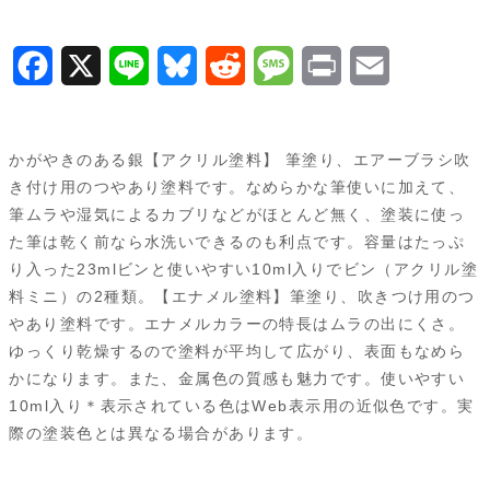
ー
ム
F
X
L
B
R
M
P
E
シ
a
i
l
e
e
r
m
ル
バ
c
n
u
d
s
i
a
かがやきのある銀【アクリル塗料】 筆塗り、エアーブラシ吹
ー
e
e
e
d
s
n
i
き付け用のつやあり塗料です。なめらかな筆使いに加えて、
81511
筆ムラや湿気によるカブリなどがほとんど無く、塗装に使っ
b
s
i
a
t
l
個
た筆は乾く前なら水洗いできるのも利点です。容量はたっぷ
o
k
t
g
り入った23mlビンと使いやすい10ml入りでビン（アクリル塗
料ミニ）の2種類。【エナメル塗料】筆塗り、吹きつけ用のつ
o
y
e
やあり塗料です。エナメルカラーの特長はムラの出にくさ。
k
ゆっくり乾燥するので塗料が平均して広がり、表面もなめら
かになります。また、金属色の質感も魅力です。使いやすい
10ml入り＊表示されている色はWeb表示用の近似色です。実
際の塗装色とは異なる場合があります。