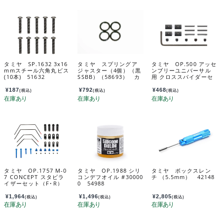
タミヤ SP.1632 3x16
タミヤ スプリングア
タミヤ OP.500 アッセ
mmスチール六角丸ビス
ジャスター（4個）（黒
ンブリーユニバーサル
(10本) 51632
SSBB）（58693） カ
用 クロススパイダーセ
スタマーサービスパー
ット 53500
ツ 19803331-000
¥
187
¥
792
¥
468
(税込)
(税込)
(税込)
タミヤ OP.1757 M-0
タミヤ OP.1988 シリ
タミヤ ボックスレン
7 CONCEPT スタビラ
コンデフオイル #30000
チ （5.5mm） 42148
イザーセット（F･R）
0 54988
54757
¥
1,964
¥
1,496
¥
2,805
(税込)
(税込)
(税込)