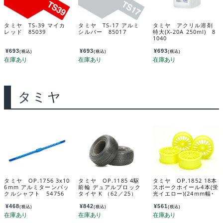
タミヤ TS-39 マイカ
タミヤ TS-17 アルミ
タミヤ アクリル溶剤
レッド 85039
シルバー 85017
特大(X-20A 250ml) 8
1040
¥
693
¥
693
¥
693
(税込)
(税込)
(税込)
タミヤ
タミヤ OP.1756 3x10
タミヤ OP.1185 4駆
タミヤ OP.1852 18本
6mm アルミターンバッ
前輪 デュアルブロック
スポークホイール4本(蛍
クルシャフト 54756
タイヤ K （62／25）
光イエロー)(24mm幅･
54185
オフセット0) 54852
¥
468
¥
842
¥
561
(税込)
(税込)
(税込)