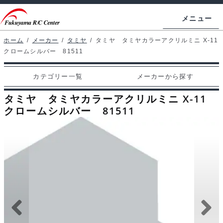
ナ
コ
メニュー
ビ
ン
ゲ
テ
ホーム
/
メーカー
/
タミヤ
/
タミヤ タミヤカラーアクリルミニ X-11
ホームページ
クロームシルバー 81511
ー
ン
シ
ツ
マイアカウント
カテゴリー一覧
メーカーから探す
ョ
へ
カート
ン
ス
タミヤ タミヤカラーアクリルミニ X-11
へ
キ
クロームシルバー 81511
支払い
ス
ッ
キ
プ
カテゴリー一覧
ッ
プ
メーカーから探す
お問い合わせ
ブログ