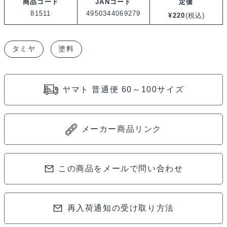
商品コード
JANコード
定価
タ
81511
4950344069279
¥
220
(税込)
ミ
ヤ
タミヤ
塗料
カ
ラ
ー
ヤマト 普通便 60～100サイズ
ア
ク
リ
メーカー商品リンク
ル
ミ
ニ
この商品をメールで問い合わせ
X-
11
再入荷通知の受け取り方法
ク
ロ