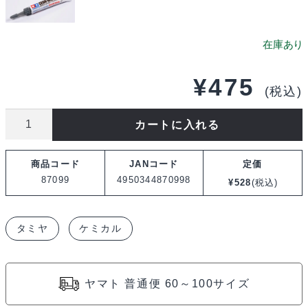
¥
475
(税込)
タ
カートに入れる
ミ
ヤ
商品コード
JANコード
定価
セ
87099
4950344870998
¥
528
(税込)
ラ
グ
タミヤ
ケミカル
リ
ス
HG
ヤマト 普通便 60～100サイズ
87099