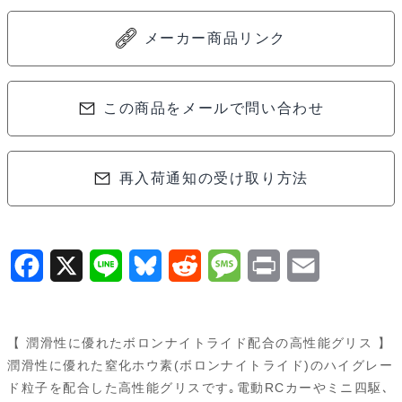
個
メーカー商品リンク
この商品をメールで問い合わせ
再入荷通知の受け取り方法
F
X
L
B
R
M
P
E
a
i
l
e
e
r
m
c
n
u
d
s
i
a
【 潤滑性に優れたボロンナイトライド配合の高性能グリス 】
e
e
e
d
s
n
i
潤滑性に優れた窒化ホウ素(ボロンナイトライド)のハイグレー
ド粒子を配合した高性能グリスです｡電動RCカーやミニ四駆､
b
s
i
a
t
l