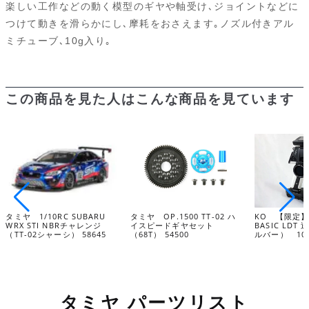
楽しい工作などの動く模型のギヤや軸受け､ジョイントなどに
o
k
t
g
つけて動きを滑らかにし､摩耗をおさえます｡ノズル付きアル
ミチューブ､10g入り｡
o
y
e
k
この商品を見た人はこんな商品を見ています
タミヤ 1/10RC SUBARU
タミヤ OP.1500 TT-02 ハ
KO 【限定】E
WRX STI NBRチャレンジ
イスピードギヤセット
BASIC LD
（TT-02シャーシ） 58645
（68T） 54500
ルバー） 108
タミヤ パーツリスト