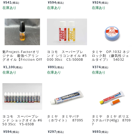
¥
541
¥
594
¥
924
(税込)
(税込)
(税込)
魁Project-Factorオリ
ヨコモ スーパーブレ
タミヤ OP.1032 ネジ
ジナル 最強ベアリン
ンド シリコンオイル #5
ロック剤 （嫌気性ジェ
グオイル【Friction Off
000 30cc CS-5000B
ルタイプ） 54032
Type-F】 BO-FF
¥
1,100
¥
891
¥
374
(税込)
(税込)
(税込)
ヨコモ スーパーブレ
タミヤ タミヤパテ
タミヤ タミヤ ポリエ
ンド ショックオイル #6
（ホワイト） 87095
ステルパテ(40g) 8709
50 35cc YS-650B
7
¥
594
¥
297
¥
693
(税込)
(税込)
(税込)