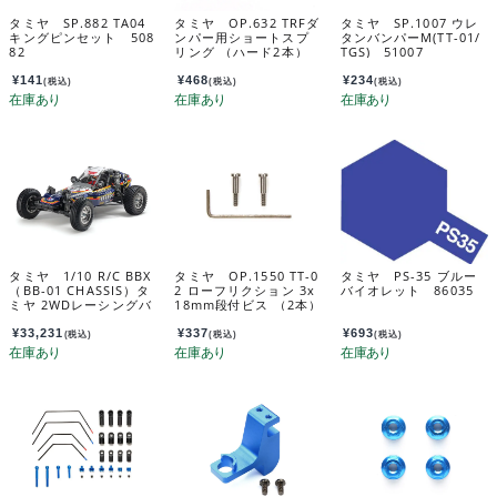
タミヤ SP.882 TA04
タミヤ OP.632 TRFダ
タミヤ SP.1007 ウレ
キングピンセット 508
ンパー用ショートスプ
タンバンパーM(TT-01/
82
リング （ハード2本）
TGS) 51007
53632
¥
141
¥
468
¥
234
(税込)
(税込)
(税込)
タミヤ 1/10 R/C BBX
タミヤ OP.1550 TT-0
タミヤ PS-35 ブルー
（BB-01 CHASSIS）タ
2 ローフリクション 3x
バイオレット 86035
ミヤ 2WDレーシングバ
18mm段付ビス （2本）
ギー BBX（BB-01 シャ
54550
ーシ） 58719
¥
33,231
¥
337
¥
693
(税込)
(税込)
(税込)