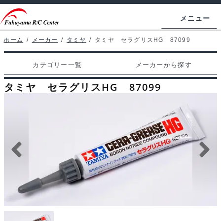
ナ
コ
メニュー
ビ
ン
ゲ
テ
ホーム
/
メーカー
/
タミヤ
/
タミヤ セラグリスHG 87099
ホームページ
ー
ン
カテゴリー一覧
メーカーから探す
シ
ツ
マイアカウント
ョ
へ
タミヤ セラグリスHG 87099
カート
ン
ス
へ
キ
支払い
ス
ッ
キ
プ
カテゴリー一覧
ッ
プ
メーカーから探す
お問い合わせ
ブログ