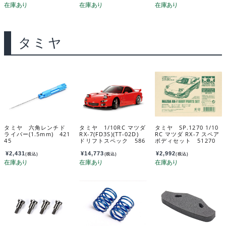
タミヤ
タミヤ 六角レンチド
タミヤ 1/10RC マツダ
タミヤ SP.1270 1/10
ライバー(1.5mm) 421
RX-7(FD3S)(TT-02D)
RC マツダ RX-7 スペア
45
ドリフトスペック 586
ボディセット 51270
48
¥
2,431
¥
14,773
¥
2,992
(税込)
(税込)
(税込)