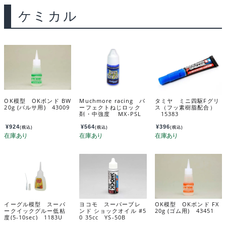
ケミカル
OK模型 OKボンド BW
Muchmore racing パ
タミヤ ミニ四駆Fグリ
20g (バルサ用) 43009
ーフェクトねじロック
ス（フッ素樹脂配合）
剤・中強度 MX-PSL
15383
M
¥
924
¥
564
¥
396
(税込)
(税込)
(税込)
イーグル模型 スーパ
ヨコモ スーパーブレ
OK模型 OKボンド FX
ークイックグルー低粘
ンド ショックオイル #5
20g (ゴム用) 43451
度(5-10sec) 1183U
0 35cc YS-50B