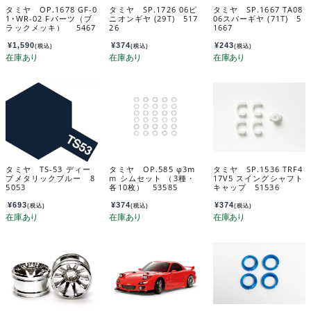
タミヤ OP.1678 GF-0
タミヤ SP.1726 06ピ
タミヤ SP.1667 TA08
1･WR-02 Fパーツ（ブ
ニオンギヤ (29T) 517
06スパーギヤ (71T) 5
ラックメッキ） 5467
26
1667
8
¥
1,590
¥
374
¥
243
(税込)
(税込)
(税込)
タミヤ TS-53 ディー
タミヤ OP.585 φ3m
タミヤ SP.1536 TRF4
プメタリックブルー 8
m シムセット （3種・
17V5 スイングシャフト
5053
各10枚） 53585
キャップ 51536
¥
693
¥
374
¥
374
(税込)
(税込)
(税込)