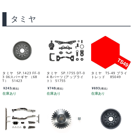
タミヤ
タミヤ SP.1423 FF-0
タミヤ SP.1755 DT-0
タミヤ TS-49 ブライ
3 06スパーギヤ （68
4 Bパーツ (アップライ
トレッド 85049
T） 51423
ト) 51755
¥
243
¥
748
¥
693
(税込)
(税込)
(税込)