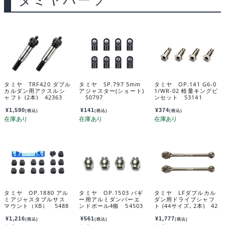
タミヤパーツ
タミヤ TRF420 ダブル
タミヤ SP.797 5mm
タミヤ OP.141 G6-0
カルダン用アクスルシ
アジャスター(ショート)
1/WR-02 軽量キングピ
ャフト (2本) 42363
50797
ンセット 53141
¥
1,590
¥
141
¥
374
(税込)
(税込)
(税込)
タミヤ OP.1880 アル
タミヤ OP.1503 バギ
タミヤ LFダブルカル
ミアジャスタブルサス
ー用アルミダンパーエ
ダン用ドライブシャフ
マウント（XB） 5488
ンドボール4個 54503
ト (44サイズ､2本) 42
0
362
¥
1,216
¥
561
¥
1,777
(税込)
(税込)
(税込)