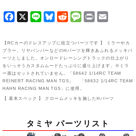
パ
ー
F
X
L
B
R
M
P
E
ツ
a
i
l
e
e
r
m
（ク
ロ
c
n
u
d
s
i
a
【RCカーのドレスアップに役立つパーツです 】 ミラーやカ
ー
e
e
e
d
s
n
i
プラー、リヤバンパーなどのHパーツを輝きあふれるメッキパ
ム
ーツとしました。オンロードレーシングトラックの仕上がり
b
s
i
a
t
l
メ
をいっそうカスタムムードたっぷりに盛り上げます。※ミラ
o
k
t
g
ッ
ー面はセットされていません。「58642 1/14RC TEAM
キ）
REINERT RACING MAN TGS」 「58632 1/14RC TEAM
o
y
e
HAHN RACING MAN TGS」に使用。
k
54828
【 基本スペック 】 クロームメッキを施したHパーツ
個
タミヤ パーツリスト