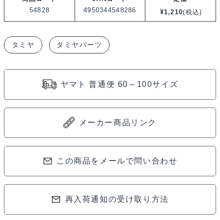
OP.1828
54828
4950344548286
¥
1,210
(税込)
オ
ン
タミヤ
タミヤパーツ
ロ
ー
ド
ヤマト 普通便 60～100サイズ
レ
ー
シ
メーカー商品リンク
ン
グ
ト
この商品をメールで問い合わせ
ラ
ッ
再入荷通知の受け取り方法
ク
H