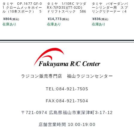
タミヤ OP.1677 GF-0
タミヤ 1/10RC マツダ
タミヤ バギーダンパ
1 クロームメッキホイー
RX-7(FD3S)(TT-02D)
ーシリンダー用 スプ
ル（10本スポーク） 5
ドリフトスペック 586
リングリテーナー（4
4677
48
青） カスタマーサー
ビスパーツ 19804414
¥
804
¥
14,773
¥
836
(税込)
(税込)
(税込)
-000
ラジコン販売専門店 福山ラジコンセンター
TEL:084-921-7505
FAX:084-921-7504
〒721-0974 広島県福山市東深津町3-17-12
店舗営業時間 10:00-19:00