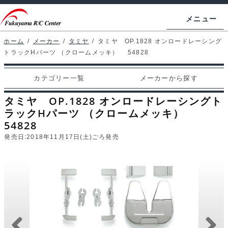
ナ
コ
メニュー
ビ
ン
ゲ
テ
ホーム
/
メーカー
/
タミヤ
/
タミヤ OP.1828 オンロードレーシング
ホームページ
トラックHパーツ （クロームメッキ） 54828
ー
ン
シ
ツ
マイアカウント
カテゴリー一覧
メーカーから探す
ョ
へ
カート
ン
ス
タミヤ OP.1828 オンロードレーシングト
へ
キ
ラックHパーツ （クロームメッキ）
支払い
54828
ス
ッ
発売日:
2018年11月17日(土)ごろ発売
キ
プ
カテゴリー一覧
ッ
プ
メーカーから探す
お問い合わせ
ブログ