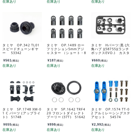
タミヤ OP.342 TL01
タミヤ OP.1489 ロー
タミヤ Hパーツ:黒 (六
スピードチューンギヤ
フリクション5mmアジ
角ハブ )(58755)(ランチ
ー 53342
ャスター （ショート・8
ボックスEVO.) カスタ
個） 54489
マーサービスパーツ 1
9007817-000
¥
561
¥
187
¥
660
(税込)
(税込)
(税込)
タミヤ SP.1748 XM-0
タミヤ SP.1642 TRF4
タミヤ OP.1574 TT-0
1 C パーツ (アップライ
20 フロントダイレクト
2 アルミレーシングステ
ト) 51748
プーリー (37T) 51642
アセット 54574
¥
655
¥
898
¥
2,992
(税込)
(税込)
(税込)