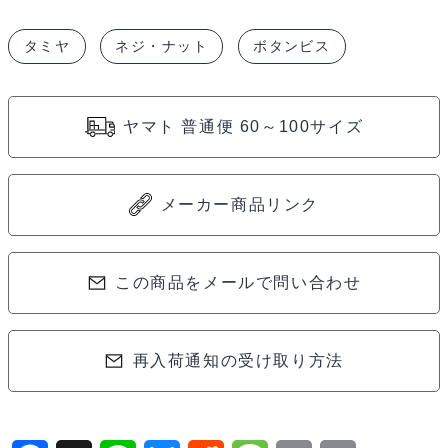
六
タミヤ
ネジ・ナット
ボタンビス
角
ボ
タ
ヤマト 普通便 60～100サイズ
ン
ヘ
ッ
メーカー商品リンク
ド
ビ
ス
この商品をメールで問い合わせ
ブ
ル
再入荷通知の受け取り方法
ー
（5
本）
53767