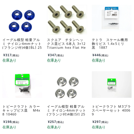
イーグル模型 軽量アル
スクエア チタンヘッ
テトラ スケール機用
ミ ナイロン4mmナット
クス皿ビス 6本入 3×12
飾りビス 1.4x5ミリ
(フランジ付)4個[BL] 25
Titanium hex Flat He
黒 1887
99u2-BL
ad Screw 3×12 (6 pc
s.) STR-312
¥
317
¥
347
¥
446
(税込)
(税込)
(税込)
トビークラフト カラー
イーグル模型 軽量アル
トビークラフト M3プラ
キャップビス皿 M4x
ミ ナイロン4mmナット
スペーサーセット 4006
8 10460
(フランジ付)4個[SI] 25
9
99u-si
¥
198
¥
257
¥
297
(税込)
(税込)
(税込)