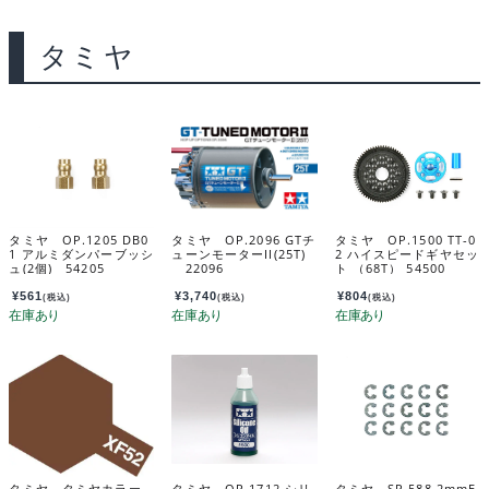
タミヤ
タミヤ OP.1205 DB0
タミヤ OP.2096 GTチ
タミヤ OP.1500 TT-0
1 アルミダンパーブッシ
ューンモーターII(25T)
2 ハイスピードギヤセッ
ュ(2個) 54205
22096
ト （68T） 54500
¥
561
¥
3,740
¥
804
(税込)
(税込)
(税込)
タミヤ タミヤカラー
タミヤ OP.1712 シリ
タミヤ SP.588 2mmE