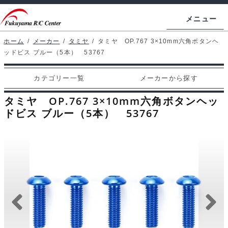
ナ
コ
メニュー
ビ
ン
ゲ
テ
ホーム
/
メーカー
/
タミヤ
/
タミヤ OP.767 3×10mm六角ボタンヘ
ホームページ
ッドビス ブルー（5本） 53767
ー
ン
シ
ツ
マイアカウント
カテゴリー一覧
メーカーから探す
ョ
へ
カート
ン
ス
タミヤ OP.767 3×10mm六角ボタンヘッ
へ
キ
ドビス ブルー（5本） 53767
支払い
ス
ッ
キ
プ
カテゴリー一覧
ッ
プ
メーカーから探す
お問い合わせ
ブログ