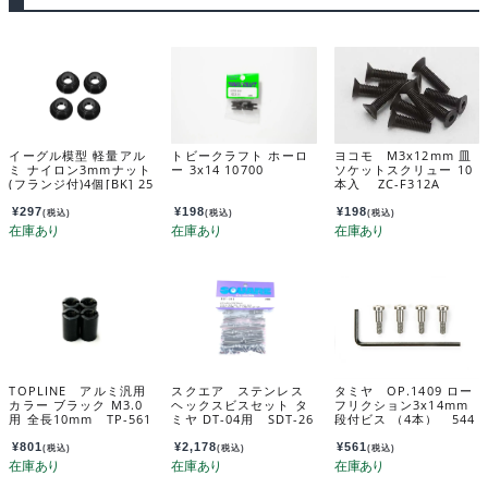
イーグル模型 軽量アル
トビークラフト ホーロ
ヨコモ M3x12mm 皿
ミ ナイロン3mmナット
ー 3x14 10700
ソケットスクリュー 10
(フランジ付)4個[BK] 25
本入 ZC-F312A
98U2-BK
¥
297
¥
198
¥
198
(税込)
(税込)
(税込)
TOPLINE アルミ汎用
スクエア ステンレス
タミヤ OP.1409 ロー
カラー ブラック M3.0
ヘックスビスセット タ
フリクション3x14mm
用 全長10mm TP-561
ミヤ DT-04用 SDT-26
段付ビス （4本） 544
0
2
09
¥
801
¥
2,178
¥
561
(税込)
(税込)
(税込)