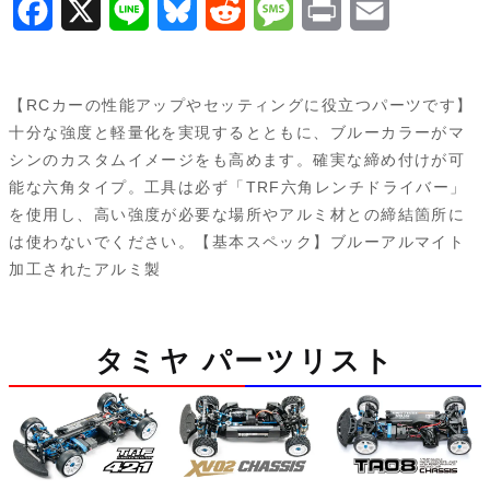
F
X
L
B
R
M
P
E
個
a
i
l
e
e
r
m
c
n
u
d
s
i
a
【RCカーの性能アップやセッティングに役立つパーツです】
e
e
e
d
s
n
i
十分な強度と軽量化を実現するとともに、ブルーカラーがマ
シンのカスタムイメージをも高めます。確実な締め付けが可
b
s
i
a
t
l
能な六角タイプ。工具は必ず「TRF六角レンチドライバー」
o
k
t
g
を使用し、高い強度が必要な場所やアルミ材との締結箇所に
は使わないでください。【基本スペック】ブルーアルマイト
o
y
e
加工されたアルミ製
k
タミヤ パーツリスト