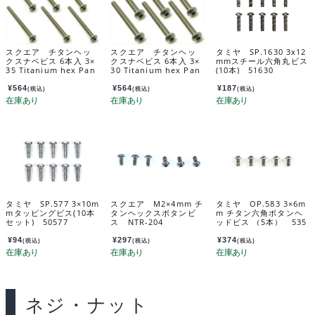
スクエア チタンヘッ
スクエア チタンヘッ
タミヤ SP.1630 3x12
クスナベビス 6本入 3×
クスナベビス 6本入 3×
mmスチール六角丸ビス
35 Titanium hex Pan
30 Titanium hex Pan
(10本) 51630
Head Screw 3×35 (6 p
Head Screw 3×30 (6 p
cs.) NTR-335
cs.) NTR-330
¥
564
¥
564
¥
187
(税込)
(税込)
(税込)
タミヤ SP.577 3×10m
スクエア M2×4mm チ
タミヤ OP.583 3×6m
mタッピングビス(10本
タンヘックスボタンビ
m チタン六角ボタンヘ
セット) 50577
ス NTR-204
ッドビス （5本） 535
83
¥
94
¥
297
¥
374
(税込)
(税込)
(税込)
ネジ・ナット