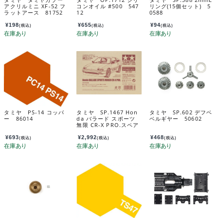
アクリルミニ XF-52 フ
コンオイル #500 547
リング(15個セット) 5
ラットアース 81752
12
0588
¥
198
¥
655
¥
94
(税込)
(税込)
(税込)
タミヤ PS-14 コッパ
タミヤ SP.1467 Hon
タミヤ SP.602 デフベ
ー 86014
da バラード スポーツ
ベルギヤー 50602
無限 CR-X PRO.スペア
ボディセット 51467
¥
693
¥
2,992
¥
468
(税込)
(税込)
(税込)