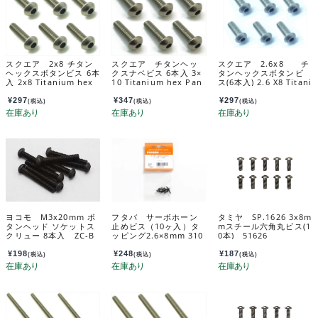
スクエア 2x8 チタン
スクエア チタンヘッ
スクエア 2.6x8 チ
ヘックスボタンビス 6本
クスナベビス 6本入 3×
タンヘックスボタンビ
入 2x8 Titanium hex
10 Titanium hex Pan
ス(6本入) 2.6 X8 Titani
Pan Head Screw (6 pc
Head Screw 3×10 (6 p
um hex Pan Head Scr
s.) NTR-208
cs.) NTR-310
ew (6 pcs.) NTR-268
¥
297
¥
347
¥
297
(税込)
(税込)
(税込)
ヨコモ M3x20mm ボ
フタバ サーボホーン
タミヤ SP.1626 3x8m
タンヘッド ソケットス
止めビス（10ヶ入）タ
mスチール六角丸ビス(1
クリュー 8本入 ZC-B
ッピング2.6×8mm 310
0本) 51626
H320A
362
¥
198
¥
248
¥
187
(税込)
(税込)
(税込)