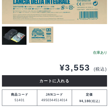
¥
3,553
(税込)
タ
カートに入れる
ミ
ヤ
商品コード
JANコード
定価
SP.1401
51401
4950344514014
¥
4,180
(税込)
1/10RC