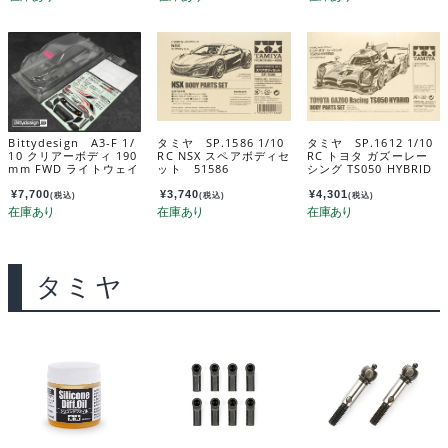
Bittydesign A3-F 1/
タミヤ SP.1586 1/10
タミヤ SP.1612 1/10
10 クリアーボディ 190
RC NSX スペアボディセ
RC トヨタ ガズーレー
mm FWD ライトウェイ
ット 51586
シング TS050 HYBRID
ト（0.7） BDFWD-19
スペアボディセット 5
0A3F
1612
¥
7,700
¥
3,740
¥
4,301
(税込)
(税込)
(税込)
タミヤ