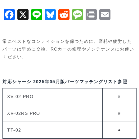
ア
ボ
F
X
L
B
R
M
P
E
デ
a
i
l
e
e
r
m
ィ
c
n
u
d
s
i
a
セ
常にベストなコンディションを保つために、磨耗や疲労した
ッ
e
e
e
d
s
n
i
パーツは早めに交換。RCカーの修理やメンテナンスにお使い
ト
ください。
b
s
i
a
t
l
51401
o
k
t
g
個
o
y
e
対応シャーシ
2025年05月版パーツマッチングリスト参照
k
XV-02 PRO
#
XV-02RS PRO
#
TT-02
●