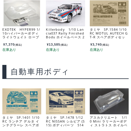
EXOTEK HYPER99 1/
Killerbody 1/10 Lan
タミヤ SP.1584 1/10
10ハイパーカーボディ
cia037 Rally Finished
RC MOTUL AUTECH G
ライトウェイト ロープ
Body ホイールベース 2
T-R スペアボディセッ
ロファイルツーリング
57mm / 幅 塗装デカー
ト 51584
カー用 #2215
ル済み 195mｍ 48840
¥
7,370
¥
13,585
¥
3,740
(税込)
(税込)
(税込)
自動車用ボディ
タミヤ SP.1401 1/10
タミヤ SP.1478 1/12
アスカクリエート 1/1
RC ランチア デルタ イ
RC NISSAN シルビア (S
0 Mini ラリーカーボデ
ンテグラーレ スペアボ
15) ボディパーツ 514
ィ ストラトス ホイルベ
ディセット 51401
78
ース 210mm AV0110#