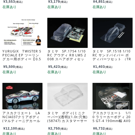
2
¥
3,553
¥
3,179
¥
4,851
(税込)
(税込)
(税込)
YURUGIX TWISTER S
タミヤ SP.1754 1/10
タミヤ SP.1518 1/10
PECIALE EP ツーリン
RC アウディ R8 LMS 2
RC サンドバイパー ボ
グカー用ボディー【0.5
008 スペアボディセッ
ディパーツセット （TR
mm】 YBX-0415-05a
ト 51754
F201・DT-02） 5151
8
¥
5,500
¥
5,423
¥
1,403
(税込)
(税込)
(税込)
アスカクリエート LA
タミヤ ボディ(ミニク
アスカクリエート 1/1
NCIA037クリアボディ
ーパー)(透明)(1.0t:穴無)
0 ラリーカーボディ 20
(マルティーニデカール
(58747) カスタマーサー
5 GT-4 190mm幅 AV0
付) EZRL2435M
ビスパーツ 11825349
108
-000
¥
12,100
¥
2,750
¥
6,732
(税込)
(税込)
(税込)