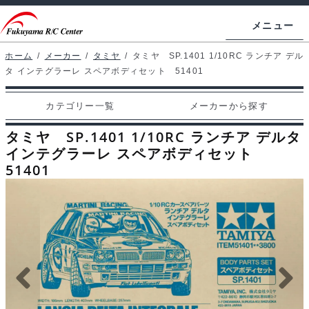
ナ
コ
メニュー
ビ
ン
ゲ
テ
ホーム
/
メーカー
/
タミヤ
/
タミヤ SP.1401 1/10RC ランチア デル
ホームページ
タ インテグラーレ スペアボディセット 51401
ー
ン
シ
ツ
マイアカウント
カテゴリー一覧
メーカーから探す
ョ
へ
カート
ン
ス
タミヤ SP.1401 1/10RC ランチア デルタ
へ
キ
インテグラーレ スペアボディセット
支払い
51401
ス
ッ
キ
プ
カテゴリー一覧
ッ
プ
メーカーから探す
お問い合わせ
ブログ