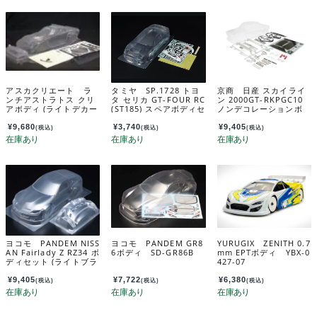
アスカクリエート ラ
タミヤ SP.1728 トヨ
京商 日産 スカイライ
ンチアストラトス クリ
タ セリカ GT-FOUR RC
ン 2000GT-RKPGC10
アボディ (ライトデカー
(ST185) スペアボディセ
ノンデコレーションボ
ル付) EZRL2341
ット 51728
ディセット FAB606
¥
9,680
¥
3,740
¥
9,405
(税込)
(税込)
(税込)
ヨコモ PANDEM NISS
ヨコモ PANDEM GR8
YURUGIX ZENITH 0.7
AN Fairlady Z RZ34 ボ
6ボディ SD-GR86B
mm EPTボディ YBX-0
ディセット (ライトブラ
427-07
ケット・スポイラー付
き) SD-RZ34B
¥
9,405
¥
7,722
¥
6,380
(税込)
(税込)
(税込)