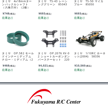
タミヤ 4x18mmター
タミヤ TS-43 レーシ
タミヤ TS-50 マイカ
ンバックルシャフト
ンググリーン 85043
ブルー 85050
（六角穴付）（2個）
カスタマーサービスパ
ーツ 19803327-000
¥
748
¥
693
¥
693
(税込)
(税込)
(税込)
タミヤ OP.582 モール
タミヤ OP.2076 XV-0
タミヤ 1/10RC ホーネ
ドインナーミディアム
2 ショートカーボンダン
ット(2004) 58336
ナロー・ミディアム（2
パーステーセット 220
本） 53582
76
¥
468
¥
4,021
¥
10,560
(税込)
(税込)
(税込)