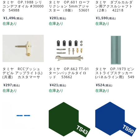
タミヤ OP.1988 シリ
タミヤ OP.601 ローフ
タミヤ ダブルカルダ
コンデフオイル #30000
リクション 5mmアジャ
ン用アクスルシャフト
0 54988
スター （8個） 53601
（2本） 42218
¥
1,496
¥
281
¥
1,590
(税込)
(税込)
(税込)
タミヤ RCCブッシュ
タミヤ OP.662 TT-01
タミヤ OP.1973 ピン
デビル アップライト(L)
ターンバックルタイロ
ストライプステッカー
(共通) カスタマーサ
ッド 53662
(パネルライン用) 549
ービスパーツ 104451
73
69-020
¥
297
¥
421
¥
524
(税込)
(税込)
(税込)