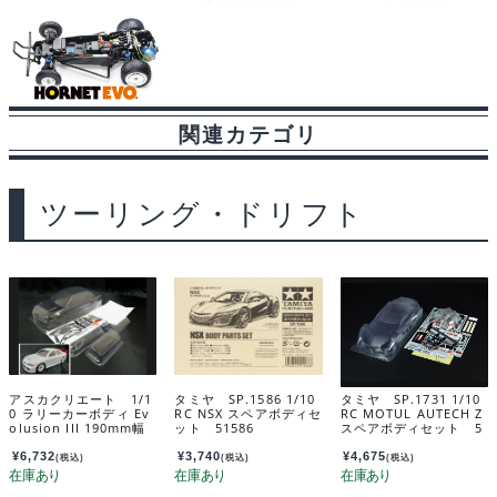
関連カテゴリ
ツーリング・ドリフト
アスカクリエート 1/1
タミヤ SP.1586 1/10
タミヤ SP.1731 1/10
0 ラリーカーボディ Ev
RC NSX スペアボディセ
RC MOTUL AUTECH Z
olusion III 190mm幅
ット 51586
スペアボディセット 5
AV0109
1731
¥
6,732
¥
3,740
¥
4,675
(税込)
(税込)
(税込)