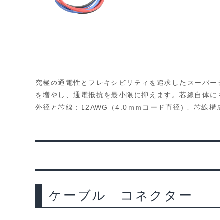
究極の通電性とフレキシビリティを追求したスーパー
を増やし、通電抵抗を最小限に抑えます。芯線自体に
外径と芯線：12AWG（4.0ｍｍコード直径) 、芯線構成7/
ケーブル コネクター