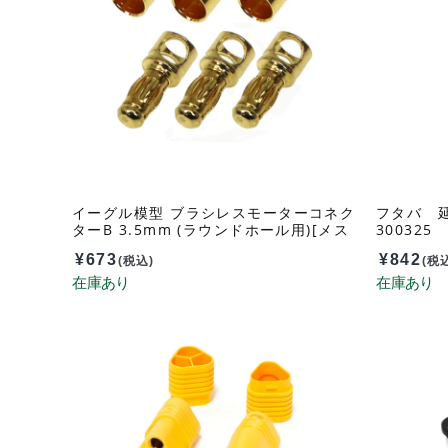
イーグル模型 ブラシレスモーターコネク
フタバ 延
ターB 3.5mm (ラウンドホール用)[メス
300325
3,オス3セット] 3008
¥
673
¥
842
(税込)
(税