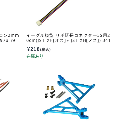
ロン2mm
イーグル模型 リポ延長コネクター3S用2
7u-re
0cm(JST-XH[オス]⇔JST-XH[メス]) 341
7v2
¥
218
(税込)