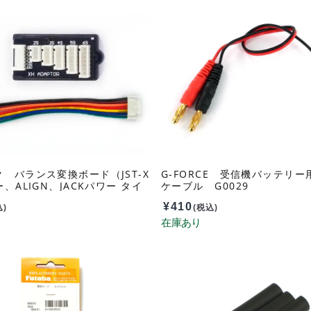
 バランス変換ボード（JST-X
G-FORCE 受信機バッテリ
ー、ALIGN、JACKパワー タイ
ケーブル G0029
55
¥
410
込)
(税込)