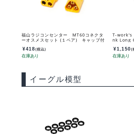
福山ラジコンセンター MT60コネクタ
T-work's
ーオスメスセット (１ペア) キャップ付
nk Long
き MT-60
-RB
¥
418
¥
1,150
(税込)
(
イーグル模型