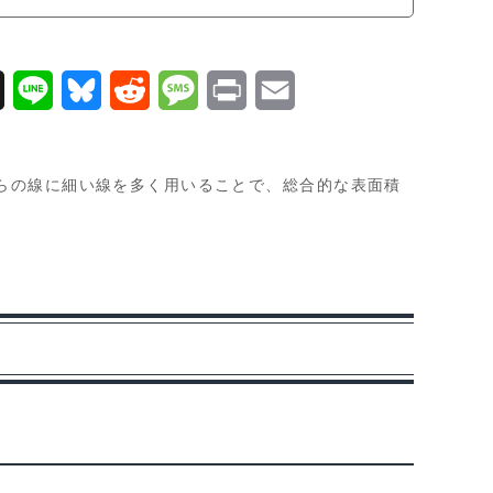
X
L
B
R
M
P
E
i
l
e
e
r
m
n
u
d
s
i
a
らの線に細い線を多く用いることで、総合的な表面積
e
e
d
s
n
i
s
i
a
t
l
k
t
g
y
e