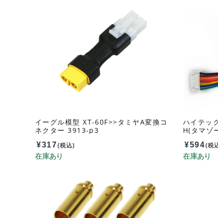
イーグル模型 XT-60F>>タミヤA変換コ
ハイテック
ネクター 3913-p3
H(タマゾ
プ） 441
¥
317
¥
594
(税込)
(税