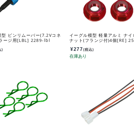
型 ピンリムーバー(7.2Vコネ
イーグル模型 軽量アルミ ナイ
ージ用[LBL] 2289-lbl
ナット(フランジ付)4個[RE] 259
¥
277
込)
(税込)