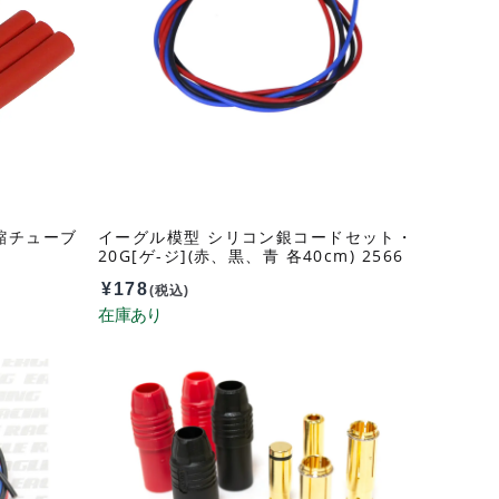
収縮チューブ
イーグル模型 シリコン銀コードセット・
20G[ゲ-ジ](赤、黒、青 各40cm) 2566
¥
178
(税込)