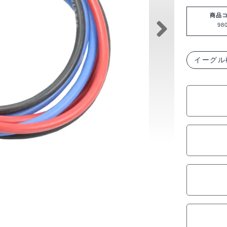
グ
ル
商品
98
模
型
シ
イーグル
リ
コ
ン
銀
コ
ー
ド
セ
ッ
ト・
12G[ゲ-