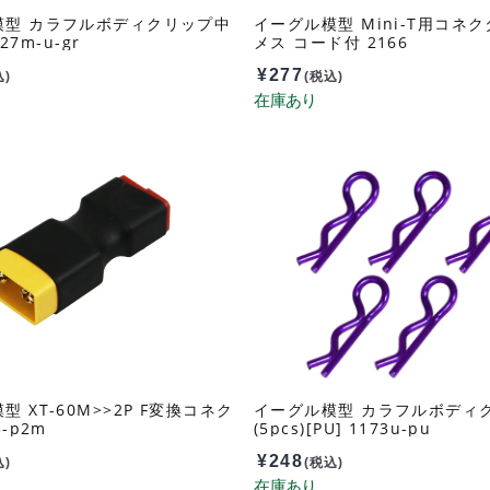
模型 カラフルボディクリップ中
イーグル模型 Mini-T用コネク
127m-u-gr
メス コード付 2166
¥
277
込)
(税込)
 XT-60M>>2P F変換コネク
イーグル模型 カラフルボディ
3-p2m
(5pcs)[PU] 1173u-pu
¥
248
込)
(税込)