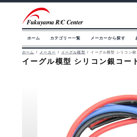
ナ
コ
ビ
ン
ゲ
テ
ー
ン
ホーム
カテゴリー一覧
メーカーから探す
シ
ツ
ョ
へ
ホーム
/
メーカー
/
イーグル模型
/
イーグル模型 シリコン銀コー
イーグル模型 シリコン銀コードセッ
ン
ス
へ
キ
ス
ッ
キ
プ
ッ
プ