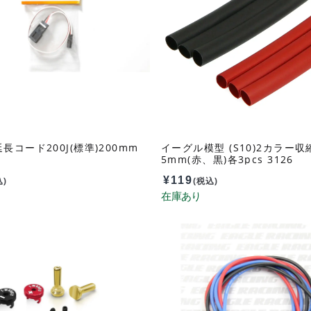
長コード200J(標準)200mm
イーグル模型 (S10)2カラー
5mm(赤、黒)各3pcs 3126
¥
119
込)
(税込)