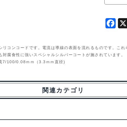
ジ]
(赤、
黒、
F
青
各
a
60cm)
c
シリコンコードです。電流は導線の表面を流れるものです。これ
980U
e
も対腐食性に強いスペシャルシルバーコートが施されています。
個
100/0.08ｍｍ（3.3ｍｍ直径)
b
o
o
関連カテゴリ
k