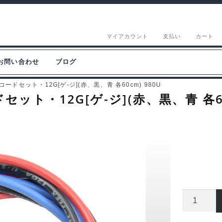
マイアカウント
支払い
カート
お問い合わせ
ブログ
ドセット・12G[ゲ-ジ](赤、黒、青 各60cm) 980U
ト・12G[ゲ-ジ](赤、黒、青 各60c
イ
ー