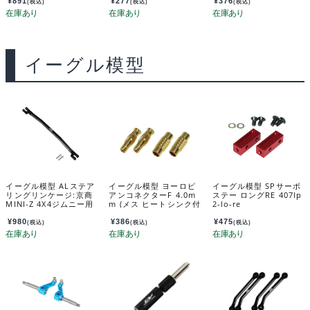
¥
891
¥
277
¥
376
(税込)
(税込)
(税込)
イーグル模型
イーグル模型 ALステア
イーグル模型 ヨーロピ
イーグル模型 SPサーボ
リングリンケージ:京商
アンコネクターF 4.0m
ステー ロングRE 407lp
MINI-Z 4X4ジムニー用
m (メス ヒートシンク付
2-lo-re
mini-z4x4-05u
2pcs・オス2pcs) 2882
¥
980
¥
386
¥
475
(税込)
(税込)
(税込)