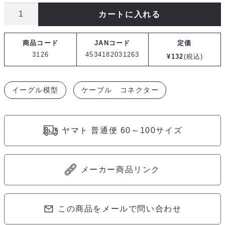
イ
カートに入れる
ー
グ
商品コード
JANコード
定価
ル
3126
4534182031263
¥
132
(税込)
模
型
イーグル模型
ケーブル コネクター
(S10)2
カ
ラ
ヤマト 普通便 60～100サイズ
ー
収
縮
メーカー商品リンク
チ
ュ
ー
この商品をメールで問い合わせ
ブ