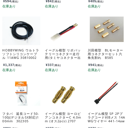
¥
594
¥
842
¥
405
(税込)
(税込)
(税込)
HOBBYWING ウルトラ
イーグル模型 リポバッ
川田模型 BLモーター
ソフトシリコンケーブ
テリーコネクター走行
用コネクターセット六
ル 11AWG 30810002
用(タミヤコネクター出
角先割れ B585
力) 3727U
¥
1,337
¥
337
¥
941
(税込)
(税込)
(税込)
フタバ 延長コード50-
イーグル模型 ヨーロピ
イーグル模型 SP 2Pプ
100J(デジタルSX対応)1
アンコネクターC 4.0m
ラグコード付Bメス 14A
00mm 302305
m (オス2pcs) 2707
WGワイヤー 441-14aw
g