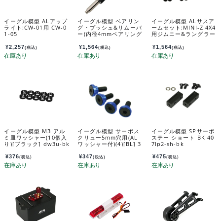
イーグル模型 ALアップ
イーグル模型 ベアリン
イーグル模型 ALサスア
ライト:CW-01用 CW-0
グ・プッシュ&リムーバ
ームセット:MINI-Z 4X4
1-05
ー(内径4mmベアリング
用ジムニー&ラングラー
用) bb-pr04
MINI-Z4X4-26
¥
2,257
¥
1,564
¥
1,564
(税込)
(税込)
(税込)
イーグル模型 M3 アル
イーグル模型 サーボス
イーグル模型 SPサーボ
ミ皿ワッシャー(10個入
クリュー5mm穴用(AL
ステー ショート BK 40
り)[ブラック] dw3u-bk
ワッシャー付)(4)[BL] 3
7lp2-sh-bk
669u-bl
¥
376
¥
347
¥
475
(税込)
(税込)
(税込)