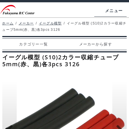
ナ
コ
メニュー
ビ
ン
ゲ
テ
ホーム
/
メーカー
/
イーグル模型
/
イーグル模型 (S10)2カラー収縮チ
ホームページ
ューブ5mm(赤、黒)各3pcs 3126
ー
ン
シ
ツ
マイアカウント
カテゴリー一覧
メーカーから探す
ョ
へ
カート
ン
ス
イーグル模型 (S10)2カラー収縮チューブ
へ
キ
5mm(赤、黒)各3pcs 3126
支払い
ス
ッ
キ
プ
カテゴリー一覧
ッ
プ
メーカーから探す
お問い合わせ
ブログ