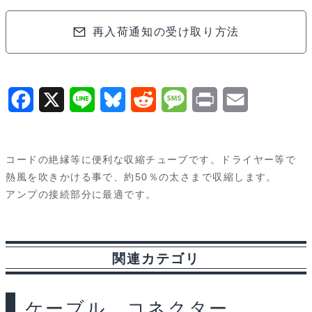
5mm(赤、
再入荷通知の受け取り方法
黒)
各
3pcs
3126
F
X
L
B
R
M
P
E
個
a
i
l
e
e
r
m
c
n
u
d
s
i
a
コードの絶縁等に便利な収縮チューブです。ドライヤー等で
e
e
e
d
s
n
i
熱風を吹きかける事で、約50％の太さまで収縮します。
アンプの接続部分に最適です。
b
s
i
a
t
l
o
k
t
g
o
y
e
関連カテゴリ
k
ケーブル コネクター