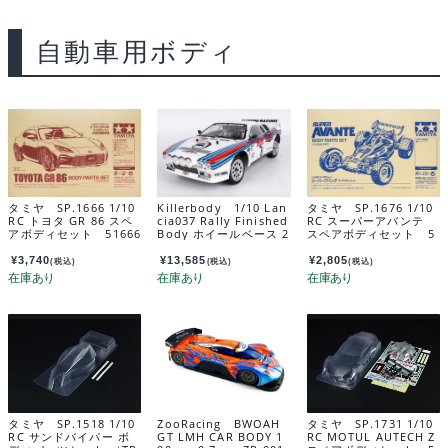
自動車用ボディ
タミヤ SP.1666 1/10
Killerbody 1/10 Lan
タミヤ SP.1676 1/10
RC トヨタ GR 86 スペ
cia037 Rally Finished
RC スーパーアバンテ
アボディセット 51666
Body ホイールベース 2
スペアボディセット 5
57mm / 幅 塗装デカー
1676
ル済み 195mｍ 48840
¥
3,740
¥
13,585
¥
2,805
(税込)
(税込)
(税込)
タミヤ SP.1518 1/10
ZooRacing BWOAH
タミヤ SP.1731 1/10
RC サンドバイパー ボ
GT LMH CAR BODY 1
RC MOTUL AUTECH Z