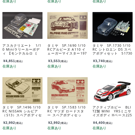
アスカクリエート 1/1
タミヤ SP.1690 1/10
タミヤ SP.1730 1/10
0 Miniラリーカーボデ
RCアルピーヌ A110 イ
RC シトロエン DS スペ
ィ 【モンテカルロ ミ
ェーガーマイスター197
アボディセット 51730
ニ/ホイルベース210
3 スペアボディセット
㎜】 AV0111#2
51690
¥
4,851
¥
3,553
¥
3,740
(税込)
(税込)
(税込)
タミヤ SP.1496 1/10
タミヤ SP.1583 1/10
アクティブホビー BLI
RC NISSAN シルビア
RC マツダ ロードスタ
TZ製 MINI YRSミニサ
（S13）スペアボディセ
ー スペアボディセッ
イズボディ Hベース225
ット 51496
ト 51583
mm/0.7mm厚 60913
-07
¥
2,992
¥
2,992
¥
4,400
(税込)
(税込)
(税込)