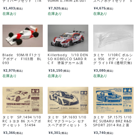
ディパーツセット （TR
90mm 0.7mm ZR-001
スペアボディセット 5
F201・DT-02） 5151
2-07-J4
1731
8
¥
1,403
¥
7,920
¥
4,675
(税込)
(税込)
(税込)
Blade 93M/8 F1クリ
Killerbody 1/10 DEN
タミヤ 1/10RC ポルシ
アボディ F103用 BL
SO KOBELCO SARD R
ェ 956 ボディ ウィン
093
C F 塗装デカール済
グ ライトFR (透明穴無)
み 48660
(47508) カスタマーサ
ービスパーツ 198035
¥
2,970
¥
16,150
¥
3,080
(税込)
(税込)
(税込)
06-000
タミヤ SP.1494 1/10
タミヤ SP.1693 1/10
タミヤ SP.1575 1/10
RC トヨタ 86 スペアボ
RC マクラーレン セナ
RC SUBARU BRZ R&D
ディセット 51494
スペアボディセット 5
SPORT 2014 Rd.2 富
1693
士 スペアボディ 5157
5
¥
3,366
¥
4,301
¥
3,740
(税込)
(税込)
(税込)