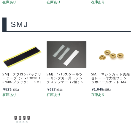
SMJ
SMJ テフロンバッテリ
SMJ 1/10スケールツ
SMJ マシンカット真鍮
ーテープ（25x130x0.1
ーリングカー用トラン
セレート付大径フラン
5mm/ブラック） SMJ
クステフナー（2個）S
ジホイールナット M4
1191
MJ1360
（4個） SMJ1345L
¥
523
¥
627
¥
1,045
(税込)
(税込)
(税込)