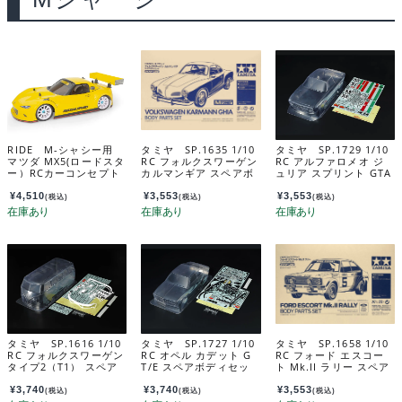
RIDE M-シャシー用
タミヤ SP.1635 1/10
タミヤ SP.1729 1/10
マツダ MX5(ロードスタ
RC フォルクスワーゲン
RC アルファロメオ ジ
ー）RCカーコンセプト
カルマンギア スペアボ
ュリア スプリント GTA
クリアボディ 1/10 M-C
ディセット 51635
クラブレーサー スペア
hassis MAZDA MX5 R
ボディセット 51729
¥
4,510
¥
3,553
¥
3,553
(税込)
(税込)
(税込)
C Car Concept Body
37040
タミヤ SP.1616 1/10
タミヤ SP.1727 1/10
タミヤ SP.1658 1/10
RC フォルクスワーゲン
RC オペル カデット G
RC フォード エスコー
タイプ2（T1） スペア
T/E スペアボディセッ
ト Mk.II ラリー スペア
ボディセット 51616
ト 51727
ボディセット 51658
¥
3,740
¥
3,740
¥
3,553
(税込)
(税込)
(税込)