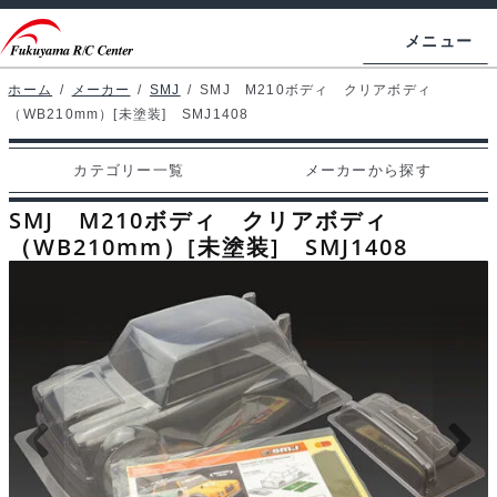
ナ
コ
メニュー
ビ
ン
ゲ
テ
ホーム
/
メーカー
/
SMJ
/
SMJ M210ボディ クリアボディ
ホームページ
（WB210mm）[未塗装] SMJ1408
ー
ン
シ
ツ
マイアカウント
カテゴリー一覧
メーカーから探す
ョ
へ
カート
ン
ス
SMJ M210ボディ クリアボディ
へ
キ
（WB210mm）[未塗装] SMJ1408
支払い
ス
ッ
キ
プ
カテゴリー一覧
ッ
プ
メーカーから探す
お問い合わせ
ブログ